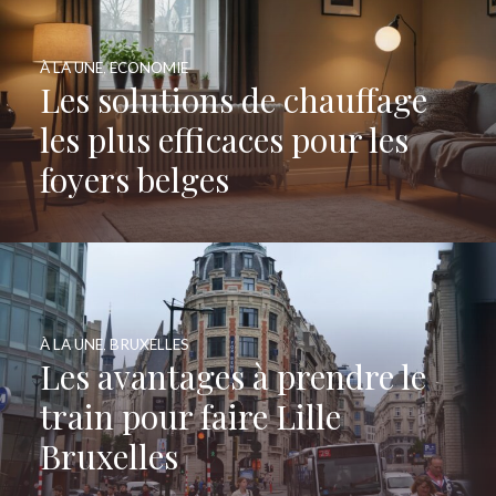
À LA UNE
,
ECONOMIE
Les solutions de chauffage
les plus efficaces pour les
foyers belges
À LA UNE
,
BRUXELLES
Les avantages à prendre le
train pour faire Lille
Bruxelles