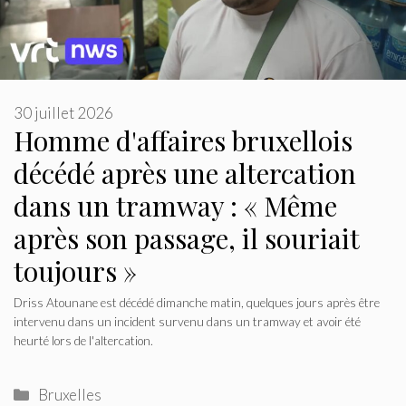
30 juillet 2026
Homme d'affaires bruxellois
décédé après une altercation
dans un tramway : « Même
après son passage, il souriait
toujours »
Driss Atounane est décédé dimanche matin, quelques jours après être
intervenu dans un incident survenu dans un tramway et avoir été
heurté lors de l'altercation.
Catégories
Bruxelles