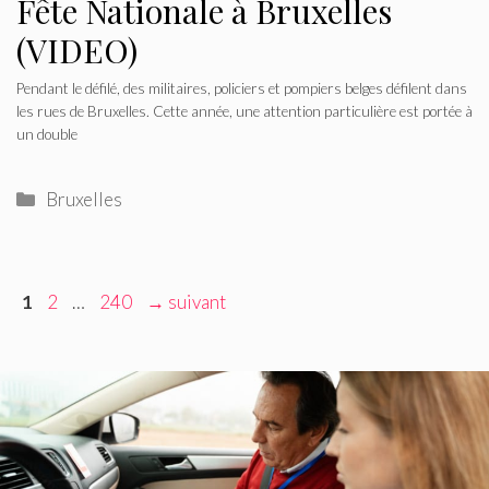
Fête Nationale à Bruxelles
(VIDEO)
Pendant le défilé, des militaires, policiers et pompiers belges défilent dans
les rues de Bruxelles. Cette année, une attention particulière est portée à
un double
Catégories
Bruxelles
Navigation
Page
Page
Page
1
2
…
240
→
suivant
des
articles