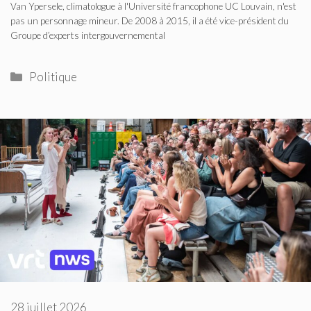
Van Ypersele, climatologue à l'Université francophone UC Louvain, n'est
pas un personnage mineur. De 2008 à 2015, il a été vice-président du
Groupe d’experts intergouvernemental
Catégories
Politique
28 juillet 2026