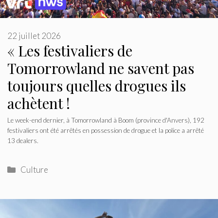
22 juillet 2026
« Les festivaliers de
Tomorrowland ne savent pas
toujours quelles drogues ils
achètent !
Le week-end dernier, à Tomorrowland à Boom (province d'Anvers), 192
festivaliers ont été arrêtés en possession de drogue et la police a arrêté
13 dealers.
Catégories
Culture