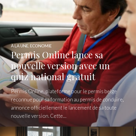
À LA UNE
,
ECONOMIE
Permis Online lance sa
nouvelle version avec un
quiz national gratuit
Permis Online, plateforme pour le permis belge
reconnue pour sa formation au permis de conduire,
annonce officiellement le lancement de sa toute
nouvelle version. Cette…