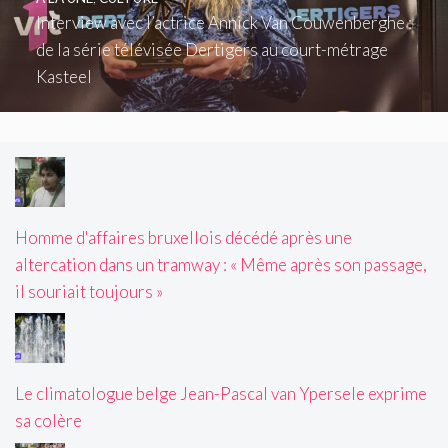
Interview avec l’actrice Annick Van Couwenberghe :
de la série télévisée Dertigers au court-métrage
Kasteel
Homme d'affaires bruxellois décédé après une
altercation dans un tramway : « Même après son passage,
il souriait toujours »
Le climatologue belge Jean-Pascal van Ypersele exprime
sa colère