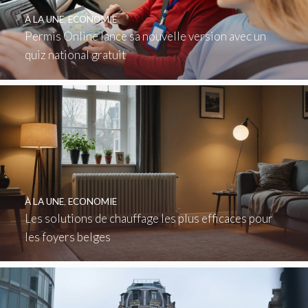
À LA UNE
,
ECONOMIE
Permis Online lance sa nouvelle version avec un
quiz national gratuit
À LA UNE
,
ECONOMIE
Les solutions de chauffage les plus efficaces pour
les foyers belges