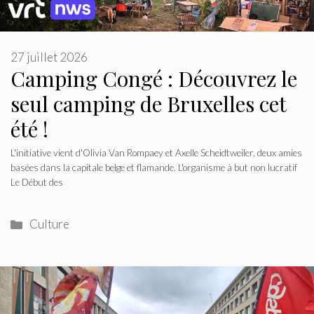
27 juillet 2026
Camping Congé : Découvrez le
seul camping de Bruxelles cet
été !
L'initiative vient d'Olivia Van Rompaey et Axelle Scheidtweiler, deux amies
basées dans la capitale belge et flamande. L'organisme à but non lucratif
Le Début des
Catégories
Culture