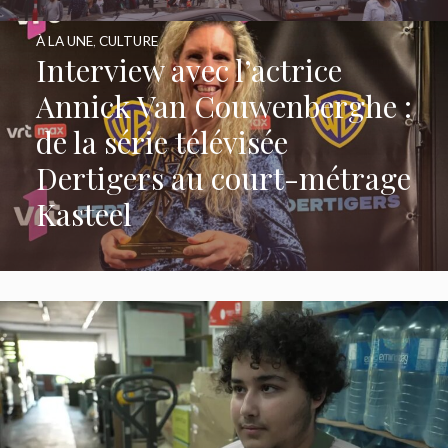
À LA UNE
,
CULTURE
Interview avec l’actrice
Annick Van Couwenberghe :
de la série télévisée
Dertigers au court-métrage
Kasteel