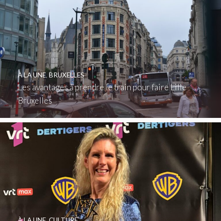
À LA UNE
,
BRUXELLES
Les avantages à prendre le train pour faire Lille
Bruxelles
À LA UNE
,
CULTURE