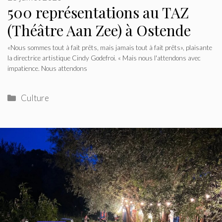
500 représentations au TAZ
(Théâtre Aan Zee) à Ostende
«Nous sommes tout à fait prêts, mais jamais tout à fait prêts», plaisante
la directrice artistique Cindy Godefroi. « Mais nous l'attendons avec
impatience. Nous attendons
Catégories
Culture