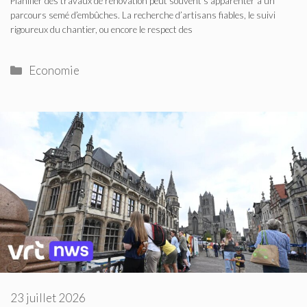
Planifier des travaux de rénovation peut souvent s’apparenter à un
parcours semé d’embûches. La recherche d’artisans fiables, le suivi
rigoureux du chantier, ou encore le respect des
Catégories
Economie
23 juillet 2026