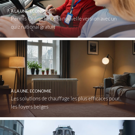
À LA UNE
,
ECONOMIE
Permis Online lance sa nouvelle version avec un
quiz national gratuit
À LA UNE
,
ECONOMIE
Les solutions de chauffage les plus efficaces pour
les foyers belges