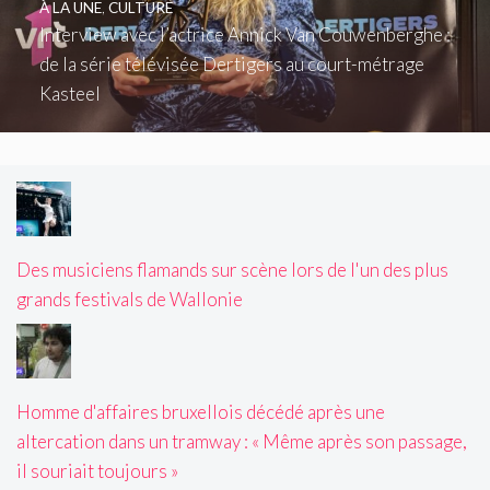
À LA UNE
,
CULTURE
Interview avec l’actrice Annick Van Couwenberghe :
de la série télévisée Dertigers au court-métrage
Kasteel
Des musiciens flamands sur scène lors de l'un des plus
grands festivals de Wallonie
Homme d'affaires bruxellois décédé après une
altercation dans un tramway : « Même après son passage,
il souriait toujours »