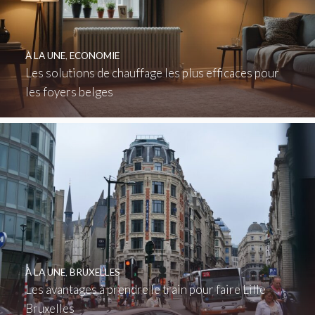
À LA UNE
,
ECONOMIE
Les solutions de chauffage les plus efficaces pour
les foyers belges
À LA UNE
,
BRUXELLES
Les avantages à prendre le train pour faire Lille
Bruxelles