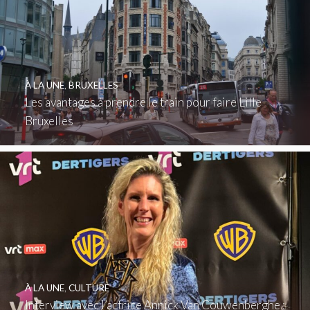
À LA UNE
,
BRUXELLES
Les avantages à prendre le train pour faire Lille
Bruxelles
À LA UNE
,
CULTURE
Interview avec l’actrice Annick Van Couwenberghe :