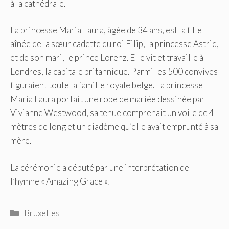
à la cathédrale.
La princesse Maria Laura, âgée de 34 ans, est la fille
aînée de la sœur cadette du roi Filip, la princesse Astrid,
et de son mari, le prince Lorenz. Elle vit et travaille à
Londres, la capitale britannique. Parmi les 500 convives
figuraient toute la famille royale belge. La princesse
Maria Laura portait une robe de mariée dessinée par
Vivianne Westwood, sa tenue comprenait un voile de 4
mètres de long et un diadème qu’elle avait emprunté à sa
mère.
La cérémonie a débuté par une interprétation de
l’hymne « Amazing Grace ».
Catégories
Bruxelles