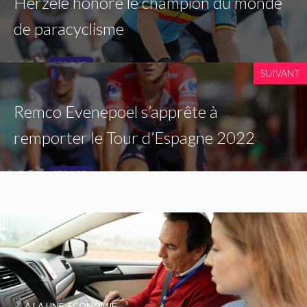
Herzele honore le champion du monde
de paracyclisme
SUIVANT
Remco Evenepoel s’apprête à
remporter le Tour d’Espagne 2022
À LA UNE
,
ECONOMIE