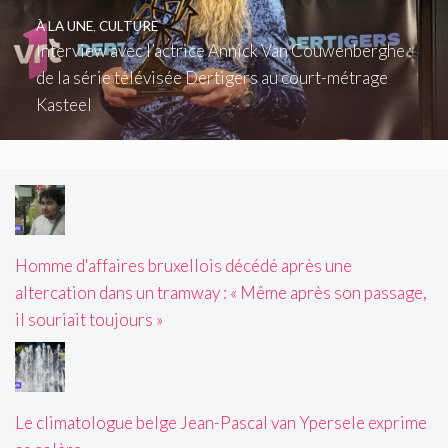
À LA UNE
,
CULTURE
Interview avec l’actrice Annick Van Couwenberghe :
de la série télévisée Dertigers au court-métrage
Kasteel
Homme d'affaires bruxellois décédé après une
altercation dans un tramway : « Même après son passage,
il souriait toujours »
Le climatologue belge Jean-Pascal van Ypersele exprime