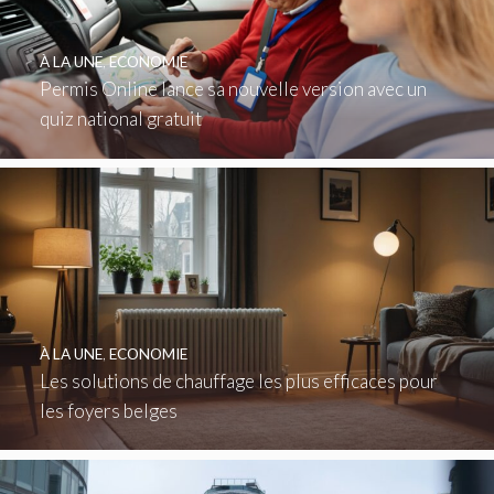
À LA UNE
,
ECONOMIE
Permis Online lance sa nouvelle version avec un
quiz national gratuit
À LA UNE
,
ECONOMIE
Les solutions de chauffage les plus efficaces pour
les foyers belges