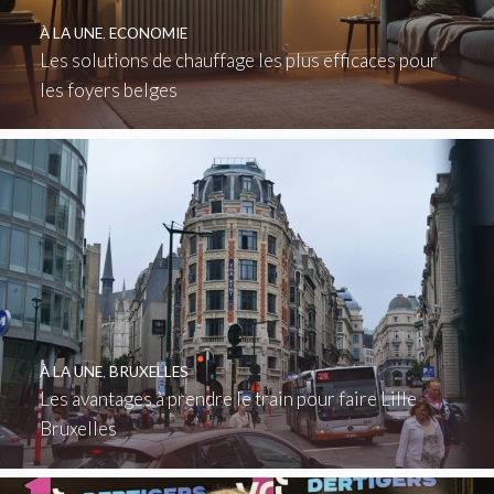
À LA UNE
,
ECONOMIE
Les solutions de chauffage les plus efficaces pour
les foyers belges
À LA UNE
,
BRUXELLES
Les avantages à prendre le train pour faire Lille
Bruxelles