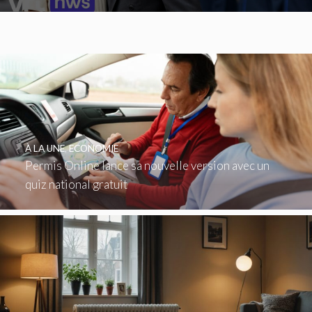
À LA UNE
,
ECONOMIE
Permis Online lance sa nouvelle version avec un
quiz national gratuit