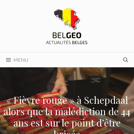
Aller
au
contenu
MENU
« Fièvre rouge » à Schepdaal
alors que la malédiction de 44
ans est sur le point d’être
brisée