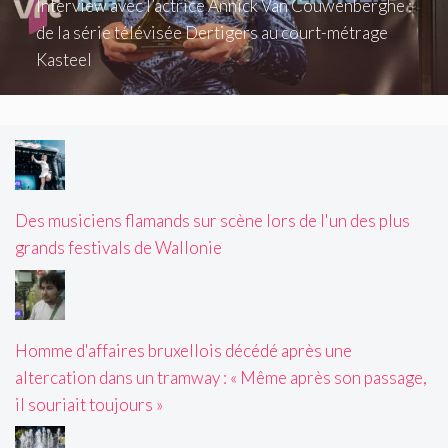
Interview avec l’actrice Annick Van Couwenberghe :
de la série télévisée Dertigers au court-métrage
Kasteel
Des musiciens flamands sur scène lors de l'un des plus
grands festivals de Wallonie
Homme d'affaires bruxellois décédé après une
altercation dans un tramway : « Même après son passage,
il souriait toujours »