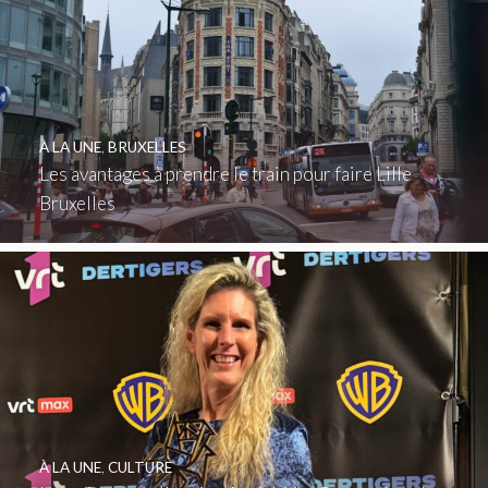
À LA UNE
,
BRUXELLES
Les avantages à prendre le train pour faire Lille
Bruxelles
À LA UNE
,
CULTURE