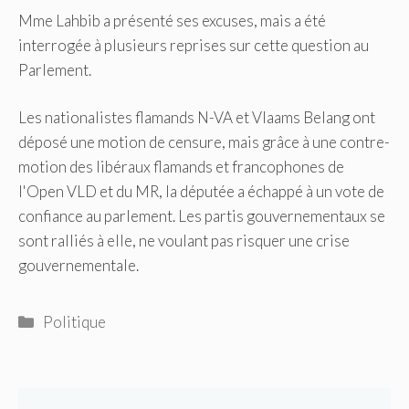
Mme Lahbib a présenté ses excuses, mais a été
interrogée à plusieurs reprises sur cette question au
Parlement.
Les nationalistes flamands N-VA et Vlaams Belang ont
déposé une motion de censure, mais grâce à une contre-
motion des libéraux flamands et francophones de
l'Open VLD et du MR, la députée a échappé à un vote de
confiance au parlement. Les partis gouvernementaux se
sont ralliés à elle, ne voulant pas risquer une crise
gouvernementale.
Catégories
Politique