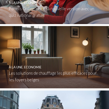
À LA UNE
,
ECONOMIE
Permis Online lance sa nouvelle version avec un
quiz national gratuit
À LA UNE
,
ECONOMIE
Les solutions de chauffage les plus efficaces pour
les foyers belges