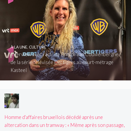
À LA UNE
,
CULTURE
Interview avec l’actrice Annick Van Couwenberghe :
de la série télévisée Dertigers au court-métrage
Kasteel
Homme d'affaires bruxellois décédé après une
altercation dans un tramway : « Même après son passage,