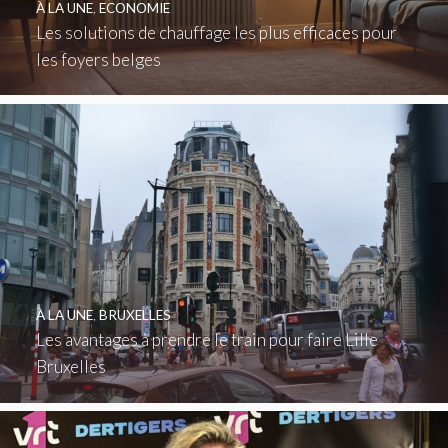
À LA UNE
,
ECONOMIE
Les solutions de chauffage les plus efficaces pour
les foyers belges
À LA UNE
,
BRUXELLES
Les avantages à prendre le train pour faire Lille
Bruxelles