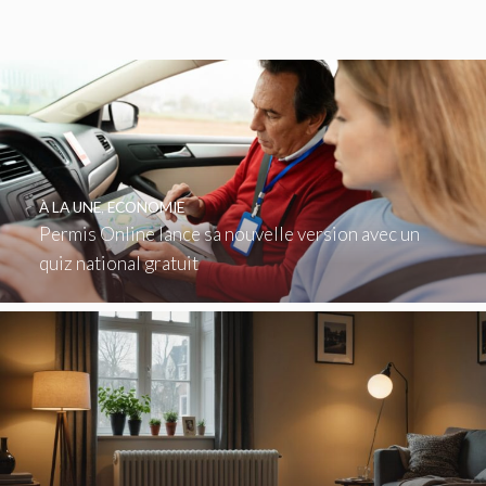
À LA UNE
,
ECONOMIE
Permis Online lance sa nouvelle version avec un
quiz national gratuit