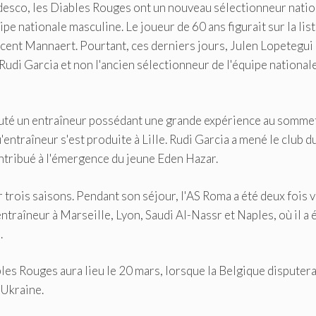
sco, les Diables Rouges ont un nouveau sélectionneur natio
pe nationale masculine. Le joueur de 60 ans figurait sur la lis
incent Mannaert. Pourtant, ces derniers jours, Julen Lopetegui
Rudi Garcia et non l'ancien sélectionneur de l'équipe national
cruté un entraîneur possédant une grande expérience au somme
'entraîneur s'est produite à Lille. Rudi Garcia a mené le club d
ontribué à l'émergence du jeune Eden Hazar.
r trois saisons. Pendant son séjour, l'AS Roma a été deux fois v
ntraîneur à Marseille, Lyon, Saudi Al-Nassr et Naples, où il a 
.
bles Rouges aura lieu le 20 mars, lorsque la Belgique disputer
'Ukraine.