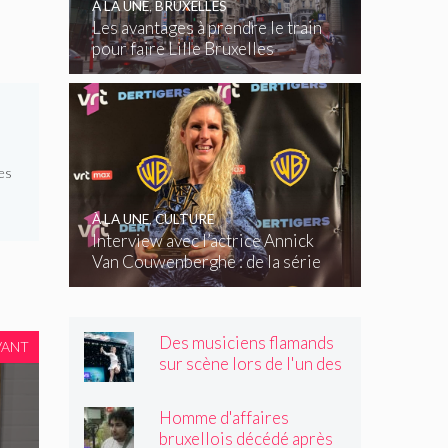
À LA UNE
,
BRUXELLES
Les avantages à prendre le train
pour faire Lille Bruxelles
es
À LA UNE
,
CULTURE
Interview avec l’actrice Annick
Van Couwenberghe : de la série
télévisée Dertigers au court-
métrage Kasteel
Des musiciens flamands
VANT
sur scène lors de l'un des
plus grands festivals de
Wallonie
Homme d'affaires
bruxellois décédé après