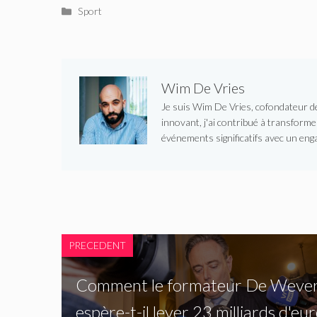
Catégories
Sport
Wim De Vries
Je suis Wim De Vries, cofondateur de 
innovant, j'ai contribué à transform
événements significatifs avec un enga
PRECEDENT
Comment le formateur De Weve
espère-t-il lever 23 milliards d'eur