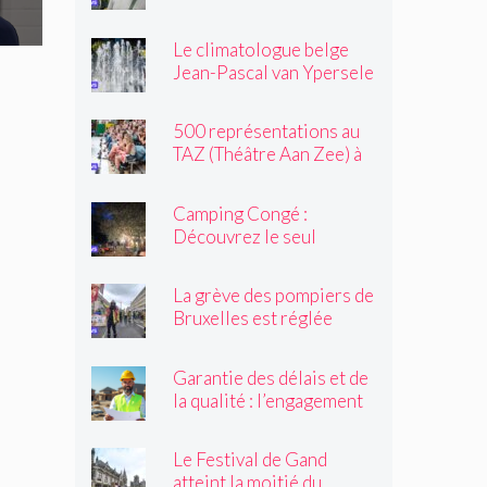
une altercation dans un
tramway : « Même après
Le climatologue belge
son passage, il souriait
Jean-Pascal van Ypersele
toujours »
exprime sa colère
500 représentations au
TAZ (Théâtre Aan Zee) à
Ostende
Camping Congé :
Découvrez le seul
camping de Bruxelles cet
été !
La grève des pompiers de
Bruxelles est réglée
Garantie des délais et de
la qualité : l’engagement
du réseau avenir
rénovations
Le Festival de Gand
atteint la moitié du