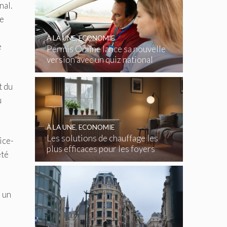
nal.
te
À LA UNE
,
ECONOMIE
e
Permis Online lance sa nouvelle
version avec un quiz national
gratuit
t du
u
À LA UNE
,
ECONOMIE
Les solutions de chauffage les
ice-
plus efficaces pour les foyers
été
belges
a un