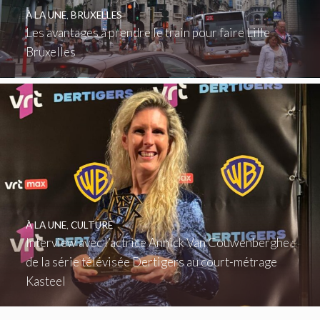
À LA UNE
,
BRUXELLES
Les avantages à prendre le train pour faire Lille
Bruxelles
À LA UNE
,
CULTURE
Interview avec l’actrice Annick Van Couwenberghe :
de la série télévisée Dertigers au court-métrage
Kasteel