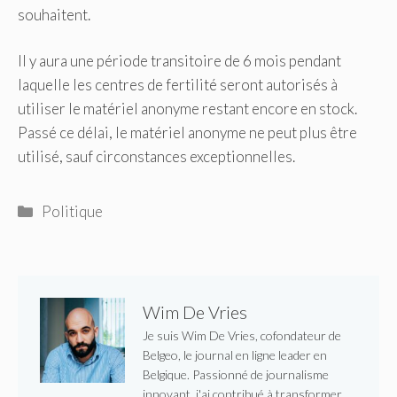
souhaitent.
Il y aura une période transitoire de 6 mois pendant
laquelle les centres de fertilité seront autorisés à
utiliser le matériel anonyme restant encore en stock.
Passé ce délai, le matériel anonyme ne peut plus être
utilisé, sauf circonstances exceptionnelles.
Catégories
Politique
Wim De Vries
Je suis Wim De Vries, cofondateur de
Belgeo, le journal en ligne leader en
Belgique. Passionné de journalisme
innovant, j'ai contribué à transformer