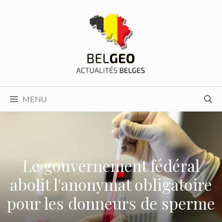
Aller
au
contenu
MENU
Le gouvernement fédéral
abolit l'anonymat obligatoire
pour les donneurs de sperme