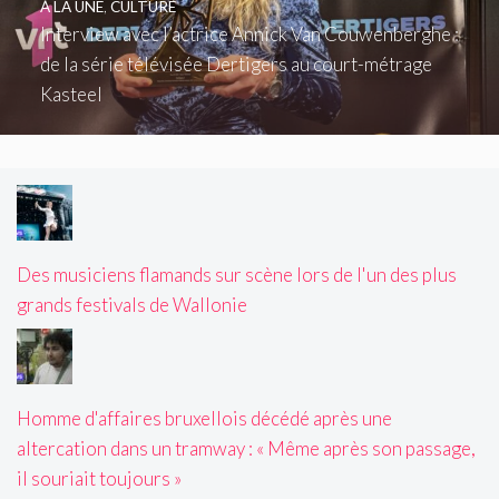
À LA UNE
,
CULTURE
Interview avec l’actrice Annick Van Couwenberghe :
de la série télévisée Dertigers au court-métrage
Kasteel
Des musiciens flamands sur scène lors de l'un des plus
grands festivals de Wallonie
Homme d'affaires bruxellois décédé après une
altercation dans un tramway : « Même après son passage,
il souriait toujours »