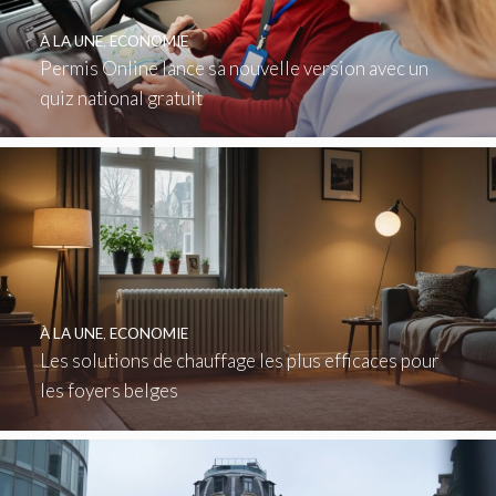
À LA UNE
,
ECONOMIE
Permis Online lance sa nouvelle version avec un
quiz national gratuit
À LA UNE
,
ECONOMIE
Les solutions de chauffage les plus efficaces pour
les foyers belges