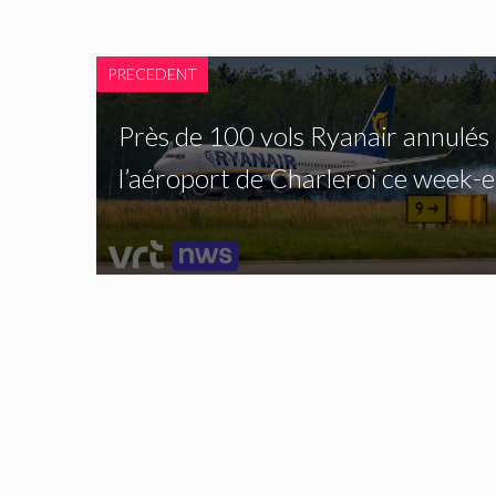
PRECEDENT
Près de 100 vols Ryanair annulés
l’aéroport de Charleroi ce week-