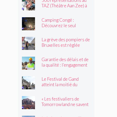
500 représentations au
TAZ (Théâtre Aan Zee) à
Ostende
Camping Congé :
Découvrez le seul
camping de Bruxelles cet
été !
La grève des pompiers de
Bruxelles est réglée
Garantie des délais et de
la qualité : l’engagement
du réseau avenir
rénovations
Le Festival de Gand
atteint la moitié du
parcours
« Les festivaliers de
Tomorrowland ne savent
pas toujours quelles
drogues ils achètent !