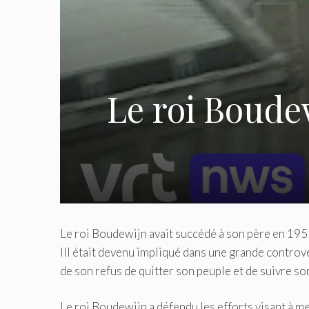
Le roi Boudew
Le roi Boudewijn avait succédé à son père en 1951 
III était devenu impliqué dans une grande contro
de son refus de quitter son peuple et de suivre 
Le roi Boudewijn a défendu les efforts visant à met