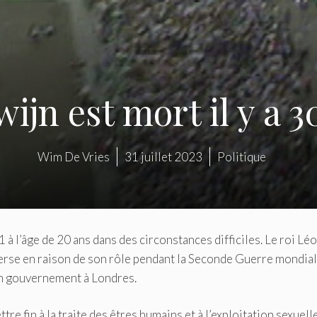
ijn est mort il y a 
Wim De Vries
31 juillet 2023
Politique
à l’âge de 20 ans dans des circonstances difficiles. Le roi Lé
verse en raison de son rôle pendant la Seconde Guerre mondial
son gouvernement à Londres.
tre fin à la traite des êtres humains et à l’exploitation sexuell