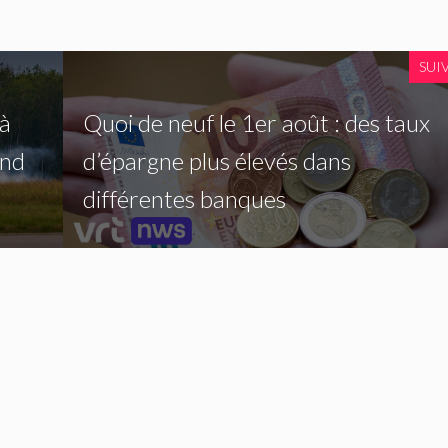
SUI
 à
Quoi de neuf le 1er août : des taux
end
d’épargne plus élevés dans
différentes banques