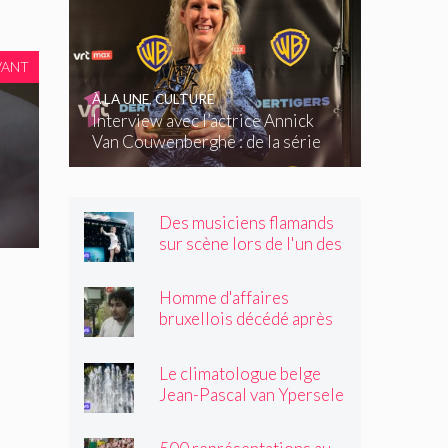
VANT
À LA UNE
,
CULTURE
Interview avec l’actrice Annick
Van Couwenberghe : de la série
télévisée Dertigers au court-
métrage Kasteel
Des musiciens flamands
sur scène lors de l'un des
plus grands festivals de
Wallonie
Homme d'affaires
bruxellois décédé après
une altercation dans un
tramway : « Même après
Le climatologue belge
son passage, il souriait
Jean-Pascal van Ypersele
toujours »
exprime sa colère