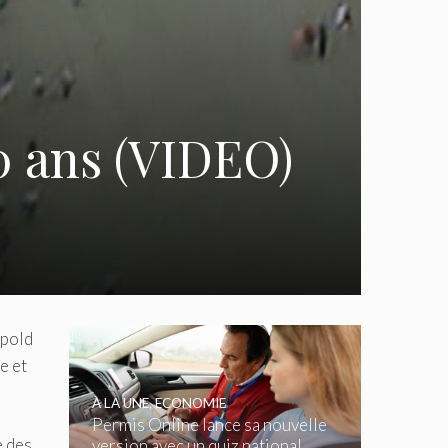
30 ans (VIDEO)
opold
e et
À LA UNE
,
ECONOMIE
Permis Online lance sa nouvelle
e des
version avec un quiz national