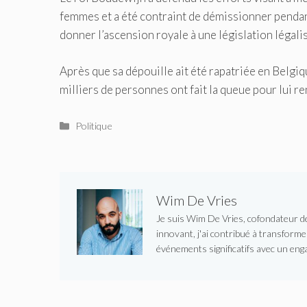
femmes et a été contraint de démissionner penda
donner l’ascension royale à une législation légali
Après que sa dépouille ait été rapatriée en Belgiqu
milliers de personnes ont fait la queue pour lui 
Catégories
Politique
Wim De Vries
Je suis Wim De Vries, cofondateur de 
innovant, j'ai contribué à transform
événements significatifs avec un enga