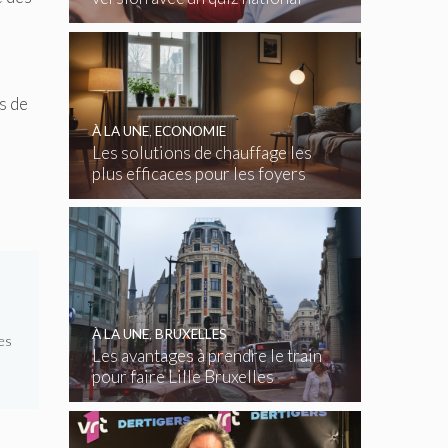
gratuit
s de
À LA UNE
,
ECONOMIE
Les solutions de chauffage les
plus efficaces pour les foyers
belges
À LA UNE
,
BRUXELLES
es
Les avantages à prendre le train
pour faire Lille Bruxelles