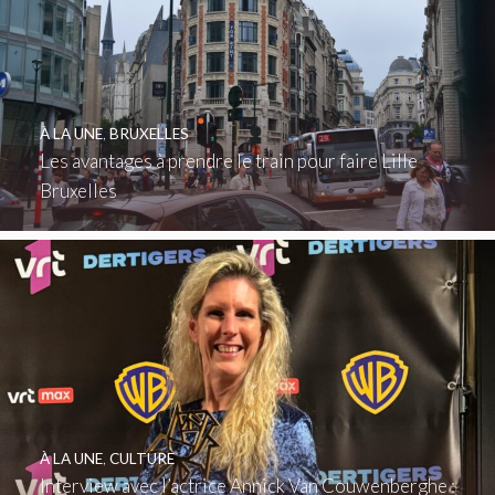
À LA UNE
,
BRUXELLES
Les avantages à prendre le train pour faire Lille
Bruxelles
À LA UNE
,
CULTURE
Interview avec l’actrice Annick Van Couwenberghe :