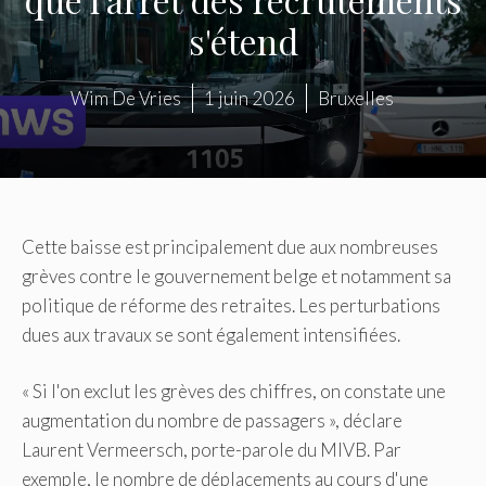
s'étend
Wim De Vries
1 juin 2026
Bruxelles
Cette baisse est principalement due aux nombreuses
grèves contre le gouvernement belge et notamment sa
politique de réforme des retraites. Les perturbations
dues aux travaux se sont également intensifiées.
« Si l'on exclut les grèves des chiffres, on constate une
augmentation du nombre de passagers », déclare
Laurent Vermeersch, porte-parole du MIVB. Par
exemple, le nombre de déplacements au cours d'une