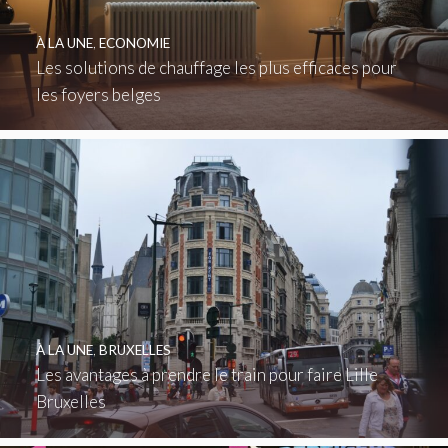
À LA UNE
,
ECONOMIE
Les solutions de chauffage les plus efficaces pour
les foyers belges
À LA UNE
,
BRUXELLES
Les avantages à prendre le train pour faire Lille
Bruxelles