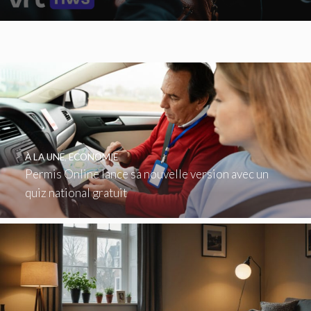
À LA UNE
,
ECONOMIE
Permis Online lance sa nouvelle version avec un
quiz national gratuit