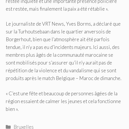
restée inquiète et une importante présence policière
est restée, mais finalement la paix a été rétablie ».
Le journaliste de VRT News, Yves Borms, a déclaré que
sur la Turhoutsebaan dans le quartier anversois de
Borgerhout, bien que l’atmosphère ait été parfois
tendue, il n’y a pas eu d’incidents majeurs. Ici aussi, des
membres plus âgés de la communauté marocaine se
sont mobilisés pour s’assurer qu’il n’y aurait pas de
répétition de la violence et du vandalisme qui se sont
produits après le match Belgique – Maroc de dimanche.
« C’est une fête et beaucoup de personnes âgées de la
région essaient de calmer les jeunes et cela fonctionne
bien ».
Catégories
Bruxelles