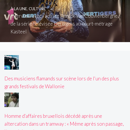
À LA UNE
,
CULTURE
Interview avec l’actrice Annick Van Couwenberghe :
de la série télévisée Dertigers au court-métrage
Kasteel
Des musiciens flamands sur scène lors de l'un des plus
grands festivals de Wallonie
Homme d'affaires bruxellois décédé après une
altercation dans un tramway : « Même après son passage,