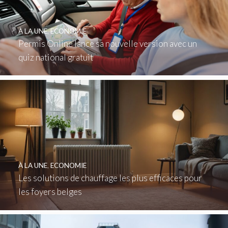
À LA UNE
,
ECONOMIE
Permis Online lance sa nouvelle version avec un
quiz national gratuit
À LA UNE
,
ECONOMIE
Les solutions de chauffage les plus efficaces pour
les foyers belges