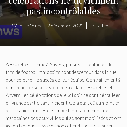
pas incontrôlables
Wim De Vries
2 décembre 2022
Bruxelles
A Bruxelles comme à Anvers, plusieurs centaines de
fans de football marocains sont descendus dans la rue
pour célébrer le succès de leur équipe. Contrairement à
dimanche, lorsque la violence a éclaté à Bruxelles et à
Anvers, les célébrations de jeudi soir se sont déroulées
en grande partie sans incident. Cela était dû au moins en
partie aux membres des importantes communautés
marocaines des deux villes qui se sont mobilisées et ont
agi en tant que stewards non officiels pour s’assurer