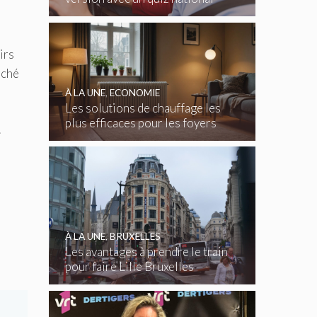
gratuit
irs
rché
À LA UNE
,
ECONOMIE
Les solutions de chauffage les
plus efficaces pour les foyers
.
belges
À LA UNE
,
BRUXELLES
Les avantages à prendre le train
pour faire Lille Bruxelles