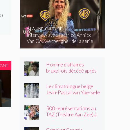
es
À LA UNE
,
CULTURE
Interview avec l’actrice Annick
Van Couwenberghe : de la série
télévisée Dertigers au court-
métrage Kasteel
Homme d'affaires
VANT
bruxellois décédé après
une altercation dans un
tramway : « Même après
Le climatologue belge
son passage, il souriait
Jean-Pascal van Ypersele
toujours »
exprime sa colère
500 représentations au
TAZ (Théâtre Aan Zee) à
Ostende