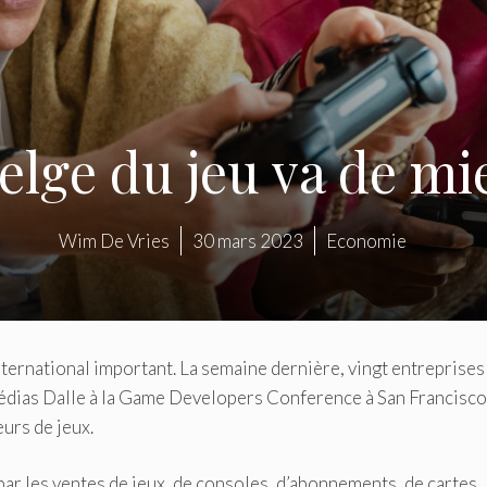
belge du jeu va de m
Wim De Vries
30 mars 2023
Economie
nternational important.
La semaine dernière, vingt entreprises
édias Dalle à la Game Developers Conference à San Francisco
urs de jeux.
ar les ventes de jeux, de consoles, d’abonnements, de cartes