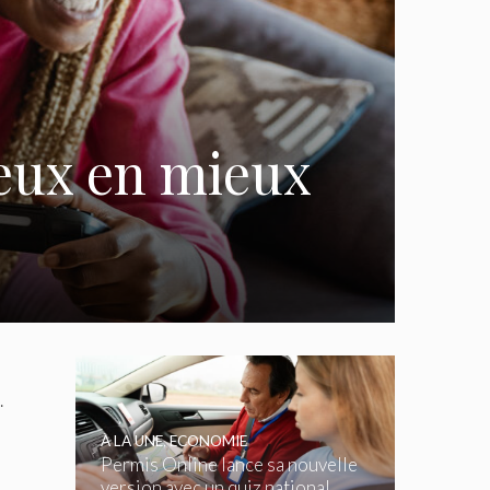
ieux en mieux
.
À LA UNE
,
ECONOMIE
Permis Online lance sa nouvelle
version avec un quiz national