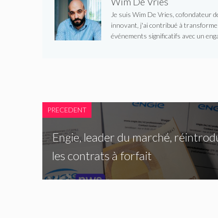
Wim De Vries
Je suis Wim De Vries, cofondateur de 
innovant, j'ai contribué à transform
événements significatifs avec un enga
PRECEDENT
Engie, leader du marché, réintrod
les contrats à forfait