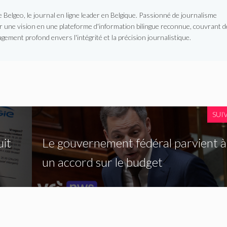
Belgeo, le journal en ligne leader en Belgique. Passionné de journalisme
er une vision en une plateforme d'information bilingue reconnue, couvrant d
gement profond envers l'intégrité et la précision journalistique.
SUI
uit
Le gouvernement fédéral parvient à
un accord sur le budget