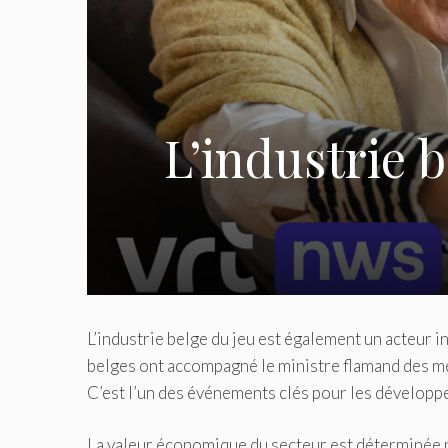
L’industrie 
L’industrie belge du jeu est également un acteur i
belges ont accompagné le ministre flamand des m
C’est l’un des événements clés pour les développe
La valeur économique du secteur est déterminée p