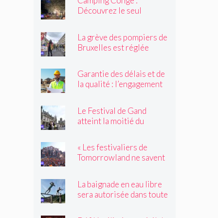
Camping Congé :
Découvrez le seul
camping de Bruxelles cet
été !
La grève des pompiers de
Bruxelles est réglée
Garantie des délais et de
la qualité : l’engagement
du réseau avenir
rénovations
Le Festival de Gand
atteint la moitié du
parcours
« Les festivaliers de
Tomorrowland ne savent
pas toujours quelles
drogues ils achètent !
La baignade en eau libre
sera autorisée dans toute
la Flandre à partir de l'été
prochain, sauf