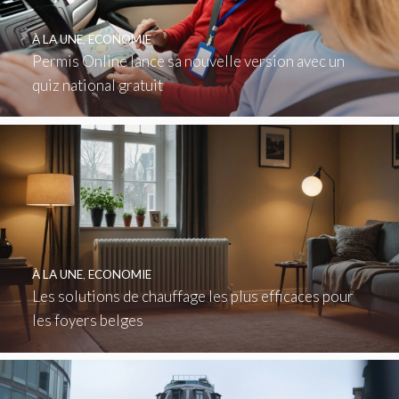
À LA UNE
,
ECONOMIE
Permis Online lance sa nouvelle version avec un
quiz national gratuit
À LA UNE
,
ECONOMIE
Les solutions de chauffage les plus efficaces pour
les foyers belges