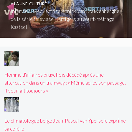
À LA UNE
,
CULTURE
Interview avec l’actrice Annick Van Couwenberghe :
de la série télévisée Dertigers au court-métrage
Kasteel
Homme d'affaires bruxellois décédé après une
altercation dans un tramway : « Même après son passage,
il souriait toujours »
Le climatologue belge Jean-Pascal van Ypersele exprime
sa colère