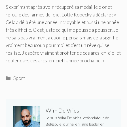
S’exprimant après avoir récupéré sa médaille d’or et
refoulé des larmes de joie, Lotte Kopecky a déclaré : «
Cela a déjà été une année incroyable et aussi une année
très difficile. C’est juste ce qui me pousse à pousser. Je
ne sais pas vraiment à quoi je pensais mais cela signifie
vraiment beaucoup pour moi et c’est un rêve qui se
réalise. J’espère vraiment profiter de ces arcs-en-ciel et
rouler dans ces arcs-en-ciel l’année prochaine. »
Catégories
Sport
Wim De Vries
Je suis Wim De Vries, cofondateur de
Belgeo, le journal en ligne leader en