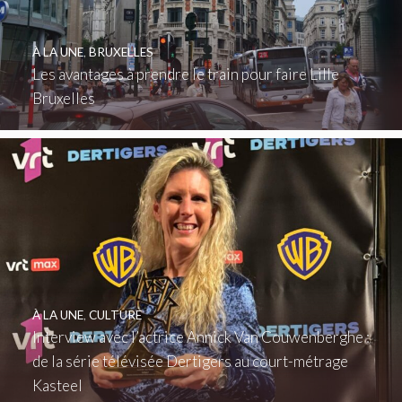
À LA UNE
,
BRUXELLES
Les avantages à prendre le train pour faire Lille
Bruxelles
À LA UNE
,
CULTURE
Interview avec l’actrice Annick Van Couwenberghe :
de la série télévisée Dertigers au court-métrage
Kasteel