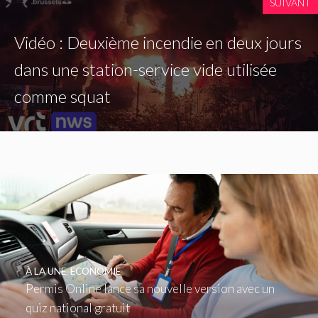
SUIVANT
Vidéo : Deuxième incendie en deux jours
dans une station-service vide utilisée
comme squat
À LA UNE
,
ECONOMIE
Permis Online lance sa nouvelle version avec un
quiz national gratuit