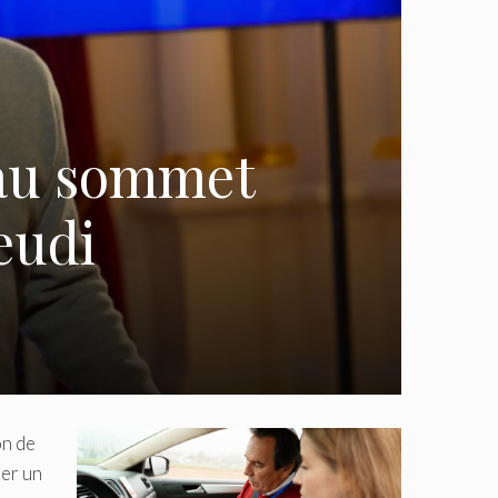
 au sommet
eudi
on de
er un