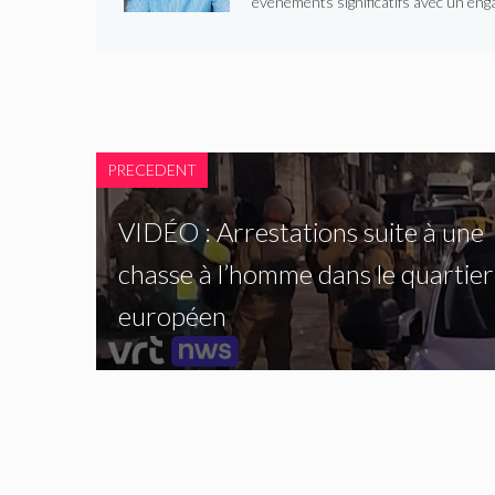
événements significatifs avec un enga
PRECEDENT
VIDÉO : Arrestations suite à une
chasse à l’homme dans le quartier
européen