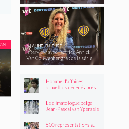
VANT
À LA UNE
,
CULTURE
Interview avec l’actrice Annick
Van Couwenberghe : de la série
t
télévisée Dertigers au court-
métrage Kasteel
Homme d'affaires
bruxellois décédé après
une altercation dans un
tramway : « Même après
Le climatologue belge
son passage, il souriait
Jean-Pascal van Ypersele
toujours »
exprime sa colère
500 représentations au