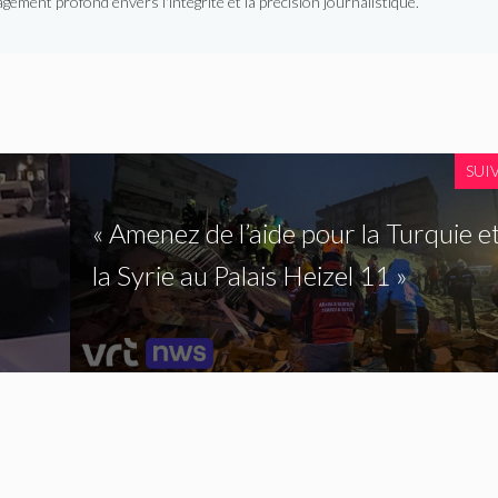
gement profond envers l'intégrité et la précision journalistique.
SUI
« Amenez de l’aide pour la Turquie e
la Syrie au Palais Heizel 11 »