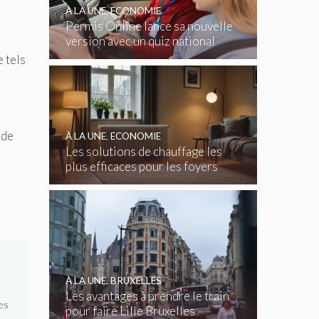
À LA UNE
,
ECONOMIE
Permis Online lance sa nouvelle
version avec un quiz national
gratuit
 tels
 de
À LA UNE
,
ECONOMIE
Les solutions de chauffage les
plus efficaces pour les foyers
belges
À LA UNE
,
BRUXELLES
Les avantages à prendre le train
es
pour faire Lille Bruxelles