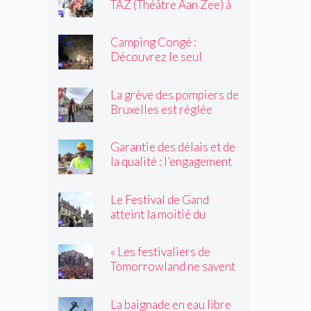
TAZ (Théâtre Aan Zee) à
Ostende
Camping Congé :
Découvrez le seul
camping de Bruxelles cet
été !
La grève des pompiers de
Bruxelles est réglée
Garantie des délais et de
la qualité : l’engagement
du réseau avenir
rénovations
Le Festival de Gand
atteint la moitié du
parcours
« Les festivaliers de
Tomorrowland ne savent
pas toujours quelles
drogues ils achètent !
La baignade en eau libre