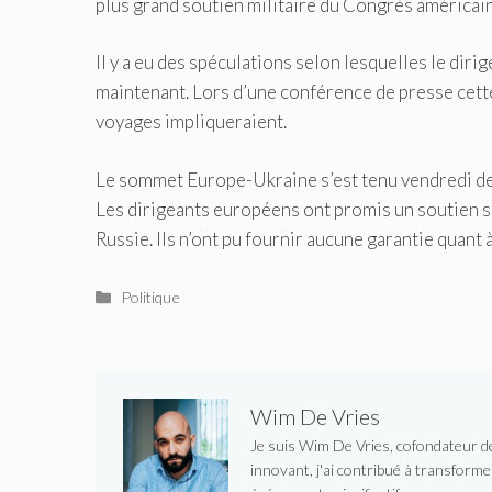
plus grand soutien militaire du Congrès américain
Il y a eu des spéculations selon lesquelles le diri
maintenant.
Lors d’une conférence de presse cette
voyages impliqueraient.
Le sommet Europe-Ukraine s’est tenu vendredi dern
Les dirigeants européens ont promis un soutien s
Russie.
Ils n’ont pu fournir aucune garantie quant 
Catégories
Politique
Wim De Vries
Je suis Wim De Vries, cofondateur de 
innovant, j'ai contribué à transform