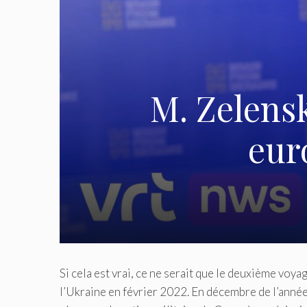
M. Zelens
eur
Si cela est vrai, ce ne serait que le deuxième voya
l’Ukraine en février 2022.
En décembre de l’année