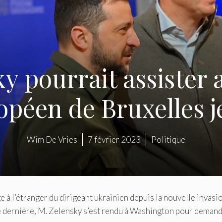
ky pourrait assister
opéen de Bruxelles j
Wim De Vries
7 février 2023
Politique
ge à l’étranger du dirigeant ukrainien depuis la nouvelle invasi
 dernière, M. Zelensky s’est rendu à Washington pour demand