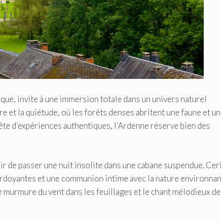
ique, invite à une immersion totale dans un univers naturel
re et la quiétude, où les forêts denses abritent une faune et u
quête d’expériences authentiques, l’Ardenne réserve bien des
r de passer une nuit insolite dans une cabane suspendue. Cer
verdoyantes et une communion intime avec la nature environnan
le murmure du vent dans les feuillages et le chant mélodieux de