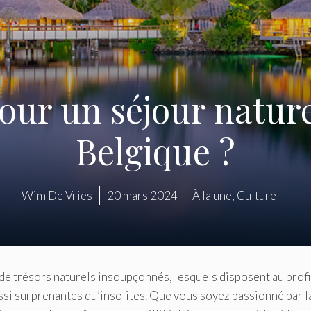
our un séjour nature
Belgique ?
Wim De Vries
20 mars 2024
À la une
,
Culture
 de trésors naturels insoupçonnés, lesquels disposent au profi
ssi surprenantes qu’insolites. Que vous soyez passionné par l