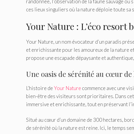
randonnée, l’observation de la faune sauvage ou s
ces lieux singuliers où la nature déploie toute sa 
Your Nature : L’éco resort 
Your Nature, un nom évocateur d’un paradis prése
et enrichissante pour les amoureux de la nature et
propose une escapade dépaysante et authentique, 
Une oasis de sérénité au cœur de 
L’histoire de
Your Nature
commence avec une vision
bien-être des visiteurs sont prioritaires. Dans ce
immersive et enrichissante, tout en préservant l’
Situé au cœur d’un domaine de 300 hectares, bord
de sérénité où la nature est reine. Ici, le temps s