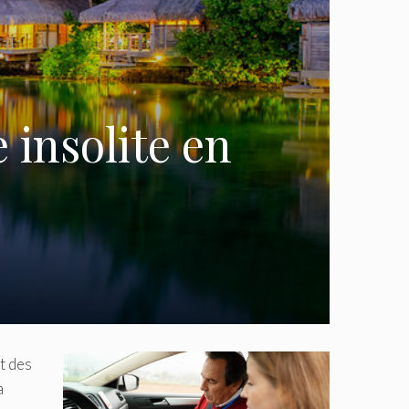
 insolite en
t des
a