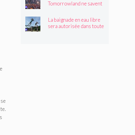
Tomorrowland ne savent
pas toujours quelles
drogues ils achètent !
La baignade en eau libre
sera autorisée dans toute
la Flandre à partir de l'été
prochain, sauf
interdiction expresse
ne
ise
te.
s