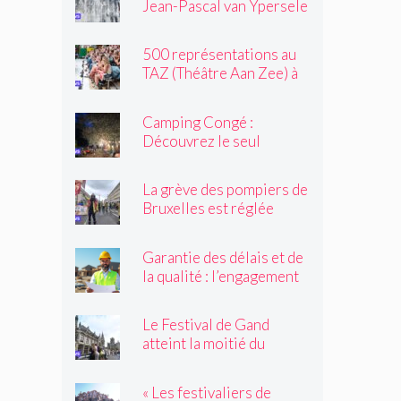
Jean-Pascal van Ypersele
toujours »
exprime sa colère
500 représentations au
TAZ (Théâtre Aan Zee) à
Ostende
Camping Congé :
Découvrez le seul
camping de Bruxelles cet
été !
La grève des pompiers de
Bruxelles est réglée
Garantie des délais et de
la qualité : l’engagement
du réseau avenir
rénovations
Le Festival de Gand
atteint la moitié du
parcours
« Les festivaliers de