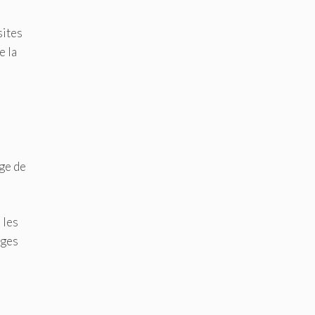
sites
e la
uge de
 les
ages