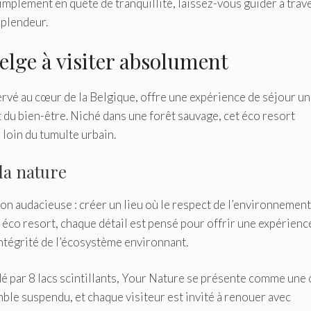
implement en quête de tranquillité, laissez-vous guider à trav
splendeur.
belge à visiter absolument
rvé au cœur de la Belgique, offre une expérience de séjour u
 du bien-être. Niché dans une forêt sauvage, cet éco resort
loin du tumulte urbain.
la nature
 audacieuse : créer un lieu où le respect de l’environnement 
t éco resort, chaque détail est pensé pour offrir une expérienc
intégrité de l’écosystème environnant.
é par 8 lacs scintillants, Your Nature se présente comme une 
emble suspendu, et chaque visiteur est invité à renouer avec