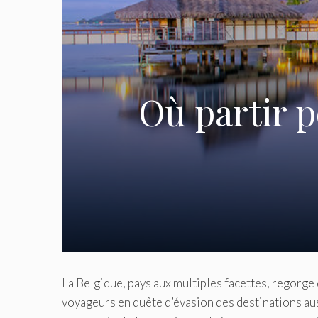
Où partir p
La Belgique, pays aux multiples facettes, regorge
voyageurs en quête d’évasion des destinations au