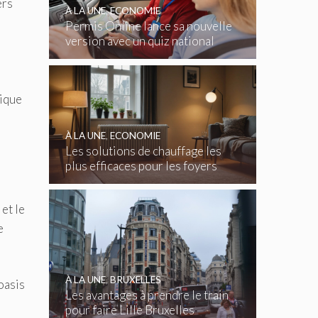
ers
À LA UNE
,
ECONOMIE
Permis Online lance sa nouvelle
version avec un quiz national
gratuit
nique
À LA UNE
,
ECONOMIE
Les solutions de chauffage les
plus efficaces pour les foyers
belges
et le
e
À LA UNE
,
BRUXELLES
oasis
Les avantages à prendre le train
pour faire Lille Bruxelles