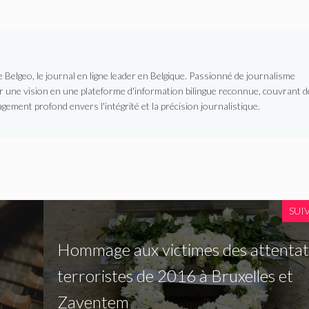
Belgeo, le journal en ligne leader en Belgique. Passionné de journalisme
er une vision en une plateforme d'information bilingue reconnue, couvrant d
gement profond envers l'intégrité et la précision journalistique.
SUI
Hommage aux victimes des attentat
terroristes de 2016 à Bruxelles et
Zaventem