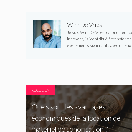
Wim De Vries
Je suis Wim De Vries, cofondateur de 
innovant, j'ai contribué à transform
événements significatifs avec un enga
PRECEDENT
Quels sont les avantages
économiques de la location de
matériel de sonorisation ?