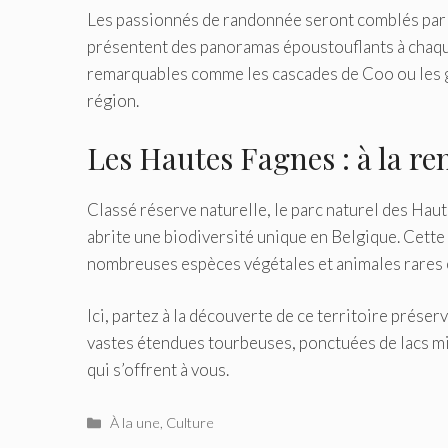
Les passionnés de randonnée seront comblés par le
présentent des panoramas époustouflants à chaque
remarquables comme les cascades de Coo ou les g
région.
Les Hautes Fagnes : à la r
Classé réserve naturelle, le parc naturel des Hau
abrite une biodiversité unique en Belgique. Cette 
nombreuses espèces végétales et animales rares 
Ici, partez à la découverte de ce territoire préser
vastes étendues tourbeuses, ponctuées de lacs mir
qui s’offrent à vous.
Catégories
À la une
,
Culture