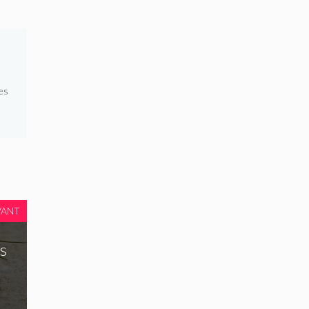
es
VANT
s