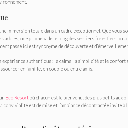
nvironnement.
que
, une immersion totale dans un cadre exceptionnel. Que vous s
es arbres, une promenade le long des sentiers forestiers ou u
ment passé ici est synonyme de découverte et d’émerveillemen
ne expérience authentique : le calme, la simplicité et le confort
essourcer en famille, en couple ou entre amis.
 un
Eco Resort
où chacun est le bienvenu, des plus petits aux p
la convivialité est de mise et l’ambiance décontractée invite à l