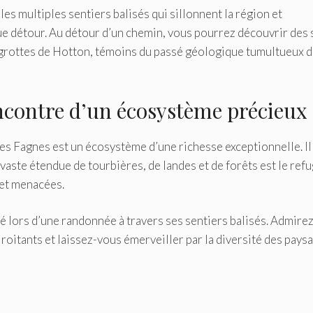
s multiples sentiers balisés qui sillonnent la région et
 détour. Au détour d’un chemin, vous pourrez découvrir des 
rottes de Hotton, témoins du passé géologique tumultueux d
encontre d’un écosystème précieux
tes Fagnes est un écosystème d’une richesse exceptionnelle. Il
vaste étendue de tourbières, de landes et de forêts est le ref
et menacées.
vé lors d’une randonnée à travers ses sentiers balisés. Admirez
oitants et laissez-vous émerveiller par la diversité des pays