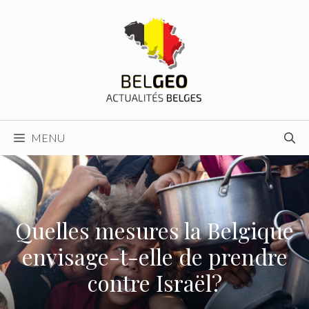
Aller
au
contenu
MENU
Quelles mesures la Belgique
envisage-t-elle de prendre
contre Israël?