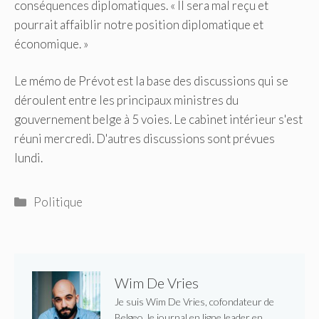
conséquences diplomatiques. « Il sera mal reçu et
pourrait affaiblir notre position diplomatique et
économique. »
Le mémo de Prévot est la base des discussions qui se
déroulent entre les principaux ministres du
gouvernement belge à 5 voies. Le cabinet intérieur s'est
réuni mercredi. D'autres discussions sont prévues
lundi.
Catégories
Politique
Wim De Vries
Je suis Wim De Vries, cofondateur de
Belgeo, le journal en ligne leader en