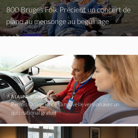
800 Bruges Folk Précient un concert de
piano au mensonge au beguinage
À LA UNE
,
ECONOMIE
Permis Online lance sa nouvelle version avec un
quiz national gratuit