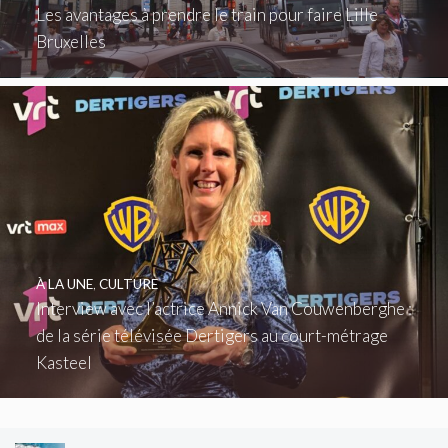
Les avantages à prendre le train pour faire Lille
Bruxelles
À LA UNE
,
CULTURE
Interview avec l’actrice Annick Van Couwenberghe :
de la série télévisée Dertigers au court-métrage
Kasteel