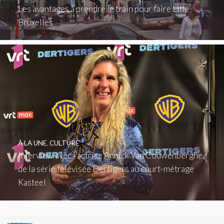
Les avantages à prendre le train pour faire Lille
Bruxelles
À LA UNE
,
CULTURE
Interview avec l’actrice Annick Van Couwenberghe :
de la série télévisée Dertigers au court-métrage
Kasteel