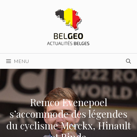
Aller
au
contenu
MENU
Remco Evenepoel
s’accommode des légendes
du cyclisme Merckx, Hinault
et Binda