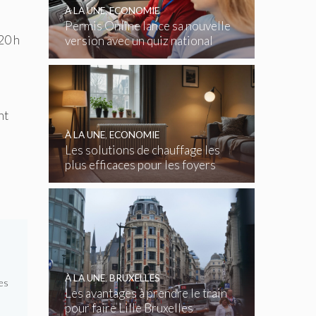
À LA UNE
,
ECONOMIE
Permis Online lance sa nouvelle
20 h
version avec un quiz national
gratuit
nt
À LA UNE
,
ECONOMIE
Les solutions de chauffage les
plus efficaces pour les foyers
belges
À LA UNE
,
BRUXELLES
es
Les avantages à prendre le train
pour faire Lille Bruxelles