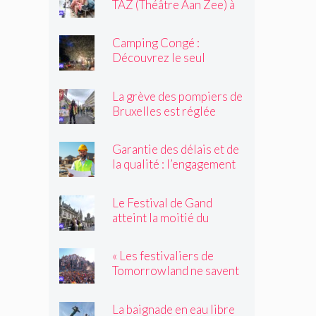
TAZ (Théâtre Aan Zee) à
Ostende
Camping Congé :
Découvrez le seul
camping de Bruxelles cet
été !
La grève des pompiers de
Bruxelles est réglée
Garantie des délais et de
la qualité : l’engagement
du réseau avenir
rénovations
Le Festival de Gand
atteint la moitié du
parcours
« Les festivaliers de
Tomorrowland ne savent
pas toujours quelles
drogues ils achètent !
La baignade en eau libre