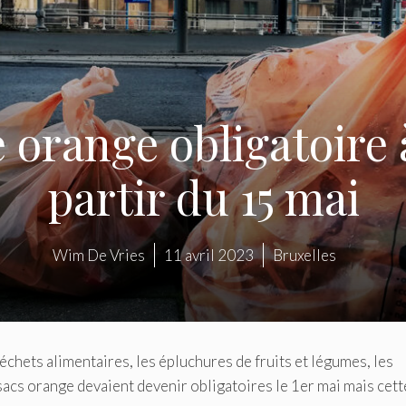
 orange obligatoire 
partir du 15 mai
Wim De Vries
11 avril 2023
Bruxelles
déchets alimentaires, les épluchures de fruits et légumes, les
sacs orange devaient devenir obligatoires le 1er mai mais cett