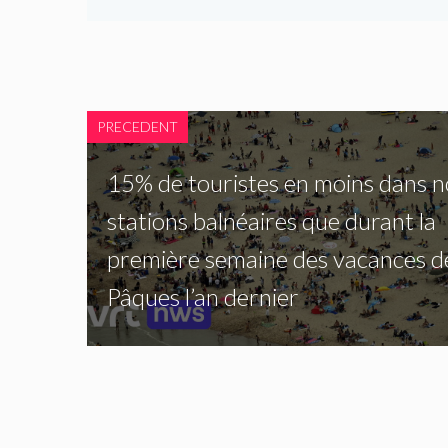
PRECEDENT
15% de touristes en moins dans n
stations balnéaires que durant la
première semaine des vacances d
Pâques l’an dernier