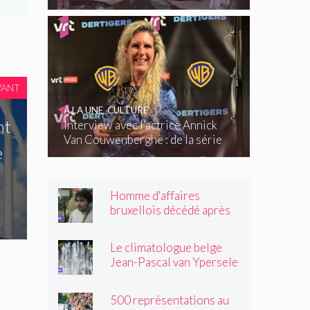
VANT
À LA UNE
,
CULTURE
nt
Interview avec l’actrice Annick
Van Couwenberghe : de la série
e
télévisée Dertigers au court-
métrage Kasteel
Homme d'affaires
bruxellois décédé après
une altercation dans un
tramway : « Même après
Le climatologue belge
son passage, il souriait
Jean-Pascal van Ypersele
toujours »
exprime sa colère
500 représentations au