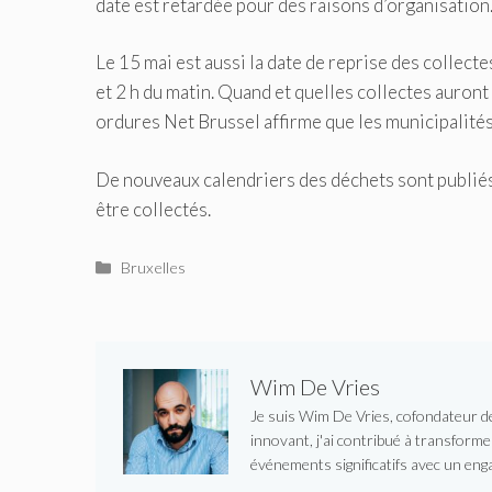
date est retardée pour des raisons d’organisation
Le 15 mai est aussi la date de reprise des collect
et 2 h du matin.
Quand et quelles collectes auront l
ordures Net Brussel affirme que les municipalités
De nouveaux calendriers des déchets sont publié
être collectés.
Catégories
Bruxelles
Wim De Vries
Je suis Wim De Vries, cofondateur de 
innovant, j'ai contribué à transform
événements significatifs avec un enga