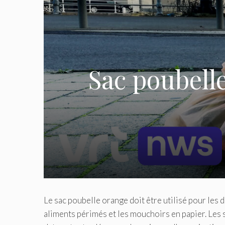
Sac poubelle
Le sac poubelle orange doit être utilisé pour les 
aliments périmés et les mouchoirs en papier.
Les 