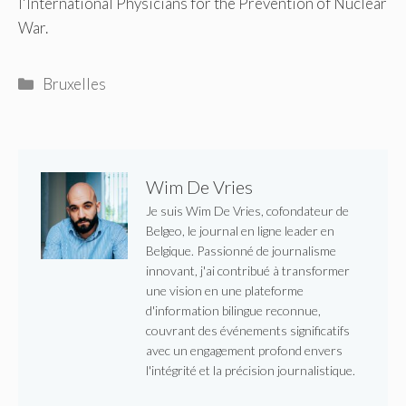
l'International Physicians for the Prevention of Nuclear
War.
Catégories
Bruxelles
Wim De Vries
Je suis Wim De Vries, cofondateur de
Belgeo, le journal en ligne leader en
Belgique. Passionné de journalisme
innovant, j'ai contribué à transformer
une vision en une plateforme
d'information bilingue reconnue,
couvrant des événements significatifs
avec un engagement profond envers
l'intégrité et la précision journalistique.