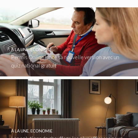
À LA UNE
,
ECONOMIE
Permis Online lance sa nouvelle version avec un
quiz national gratuit
À LA UNE
,
ECONOMIE