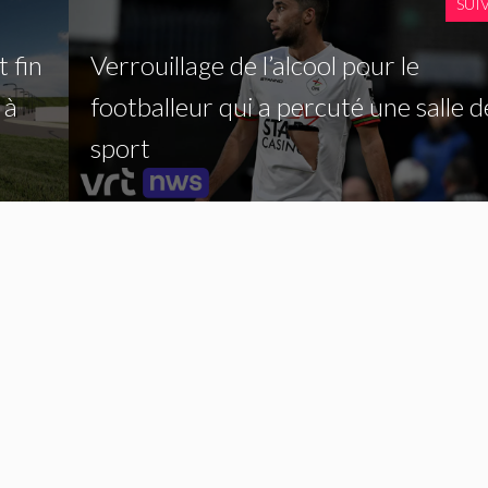
SUI
 fin
Verrouillage de l’alcool pour le
 à
footballeur qui a percuté une salle d
sport