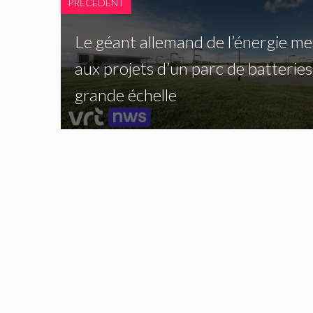
PRECEDENT
Le géant allemand de l’énergie met
aux projets d’un parc de batteries
grande échelle