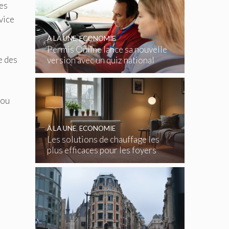
tes
vice
À LA UNE
,
ECONOMIE
Permis Online lance sa nouvelle
e des
version avec un quiz national
gratuit
 ou
À LA UNE
,
ECONOMIE
Les solutions de chauffage les
plus efficaces pour les foyers
belges