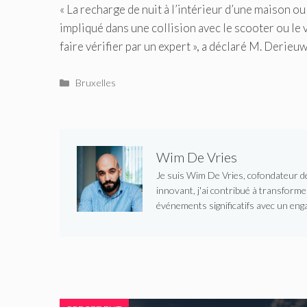
« La recharge de nuit à l’intérieur d’une maison o
impliqué dans une collision avec le scooter ou le v
faire vérifier par un expert », a déclaré M. Derieuw
Catégories
Bruxelles
Wim De Vries
Je suis Wim De Vries, cofondateur de 
innovant, j'ai contribué à transform
événements significatifs avec un enga