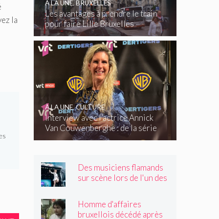
À LA UNE
,
BRUXELLES
é
Les avantages à prendre le train
vez la
pour faire Lille Bruxelles
À LA UNE
,
CULTURE
Interview avec l’actrice Annick
Van Couwenberghe : de la série
es
télévisée Dertigers au court-
métrage Kasteel
Des musiciens flamands
sur scène lors de l'un des
plus grands festivals de
Wallonie
Homme d'affaires
bruxellois décédé après