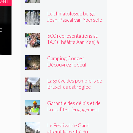
VANT
une altercation dans un
tramway : « Même après
Le climatologue belge
son passage, il souriait
Jean-Pascal van Ypersele
toujours »
exprime sa colère
e
500 représentations au
TAZ (Théâtre Aan Zee) à
Ostende
Camping Congé :
Découvrez le seul
camping de Bruxelles cet
été !
La grève des pompiers de
Bruxelles est réglée
Garantie des délais et de
la qualité : l’engagement
du réseau avenir
rénovations
Le Festival de Gand
atteint la moitié du