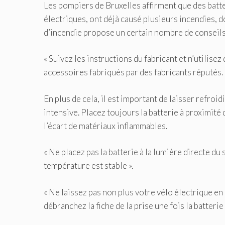
Les pompiers de Bruxelles affirment que des batte
électriques, ont déjà causé plusieurs incendies, d
d’incendie propose un certain nombre de conseils 
« Suivez les instructions du fabricant et n’utilisez
accessoires fabriqués par des fabricants réputés. 
En plus de cela, il est important de laisser refro
intensive. Placez toujours la batterie à proximité
l’écart de matériaux inflammables.
« Ne placez pas la batterie à la lumière directe du 
température est stable ».
« Ne laissez pas non plus votre vélo électrique en 
débranchez la fiche de la prise une fois la batterie 