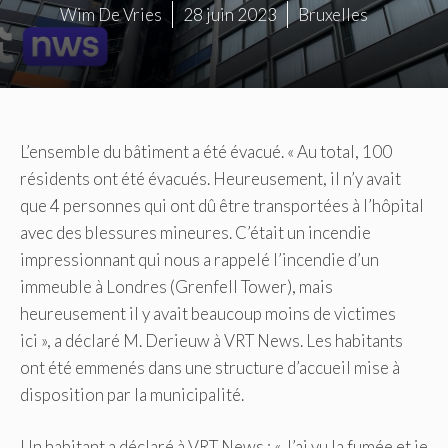
Wim De Vries
28 juin 2023
Bruxelles
L’ensemble du bâtiment a été évacué. « Au total, 100
résidents ont été évacués. Heureusement, il n’y avait
que 4 personnes qui ont dû être transportées à l’hôpital
avec des blessures mineures. C’était un incendie
impressionnant qui nous a rappelé l’incendie d’un
immeuble à Londres (Grenfell Tower), mais
heureusement il y avait beaucoup moins de victimes
ici », a déclaré M. Derieuw à VRT News. Les habitants
ont été emmenés dans une structure d’accueil mise à
disposition par la municipalité.
Un habitant a déclaré à VRT News : « J’ai vu la fumée et je