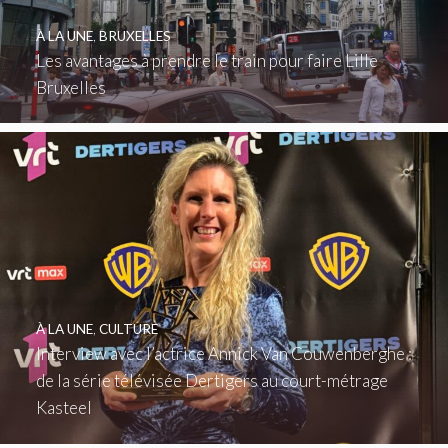
À LA UNE
,
BRUXELLES
Les avantages à prendre le train pour faire Lille
Bruxelles
À LA UNE
,
CULTURE
Interview avec l’actrice Annick Van Couwenberghe :
de la série télévisée Dertigers au court-métrage
Kasteel