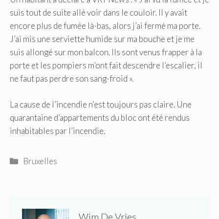
suis tout de suite allé voir dans le couloir. Il y avait
encore plus de fumée là-bas, alors j’ai fermé ma porte.
J’ai mis une serviette humide sur ma bouche et je me
suis allongé sur mon balcon. Ils sont venus frapper à la
porte et les pompiers m’ont fait descendre l’escalier, il
ne faut pas perdre son sang-froid ».
La cause de l’incendie n’est toujours pas claire. Une
quarantaine d’appartements du bloc ont été rendus
inhabitables par l’incendie.
Catégories
Bruxelles
Wim De Vries