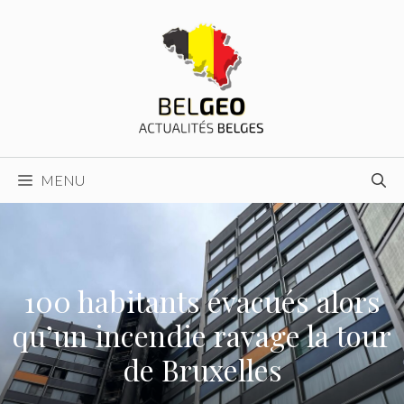
Aller
au
contenu
MENU
100 habitants évacués alors
qu’un incendie ravage la tour
de Bruxelles