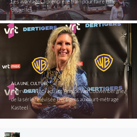
Les avantages à prendre le train pour faire Lille
Bruxelles
À LA UNE
,
CULTURE
Interview avec l’actrice Annick Van Couwenberghe :
de la série télévisée Dertigers au court-métrage
Kasteel