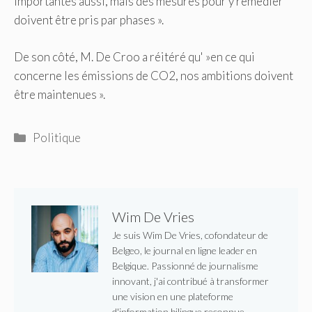
importantes aussi, mais des mesures pour y remédier
doivent être pris par phases ».
De son côté, M. De Croo a réitéré qu' »en ce qui
concerne les émissions de CO2, nos ambitions doivent
être maintenues ».
Catégories
Politique
Wim De Vries
Je suis Wim De Vries, cofondateur de
Belgeo, le journal en ligne leader en
Belgique. Passionné de journalisme
innovant, j'ai contribué à transformer
une vision en une plateforme
d'information bilingue reconnue,