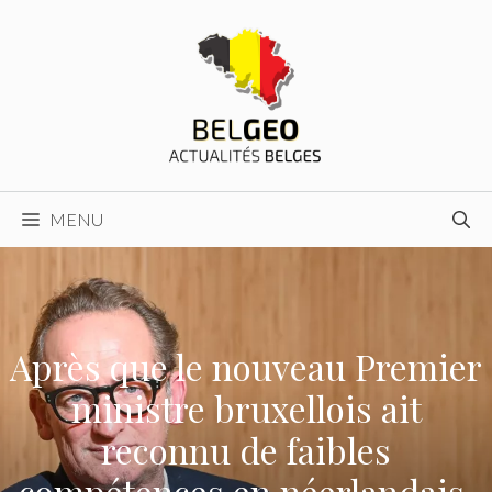
Aller
au
contenu
MENU
Après que le nouveau Premier
ministre bruxellois ait
reconnu de faibles
compétences en néerlandais,