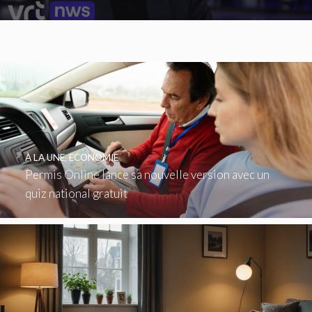
À LA UNE
,
ECONOMIE
Permis Online lance sa nouvelle version avec un
quiz national gratuit