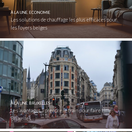
À LA UNE
,
ECONOMIE
Les solutions de chauffage les plus efficaces pour
les foyers belges
À LA UNE
,
BRUXELLES
Les avantages à prendre le train pour faire Lille
Bruxelles