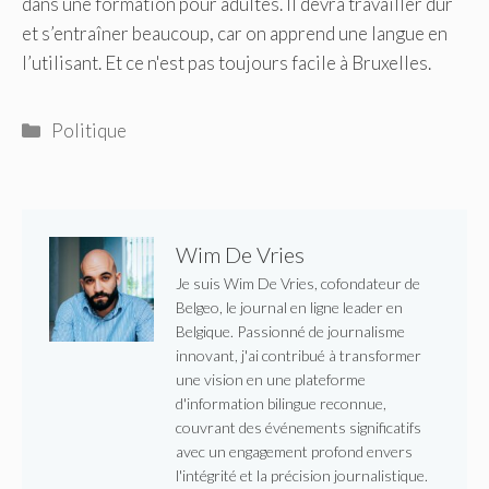
dans une formation pour adultes. Il devra travailler dur
et s’entraîner beaucoup, car on apprend une langue en
l’utilisant. Et ce n'est pas toujours facile à Bruxelles.
Catégories
Politique
Wim De Vries
Je suis Wim De Vries, cofondateur de
Belgeo, le journal en ligne leader en
Belgique. Passionné de journalisme
innovant, j'ai contribué à transformer
une vision en une plateforme
d'information bilingue reconnue,
couvrant des événements significatifs
avec un engagement profond envers
l'intégrité et la précision journalistique.