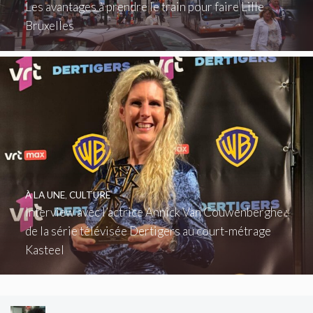
Les avantages à prendre le train pour faire Lille
Bruxelles
À LA UNE
,
CULTURE
Interview avec l’actrice Annick Van Couwenberghe :
de la série télévisée Dertigers au court-métrage
Kasteel