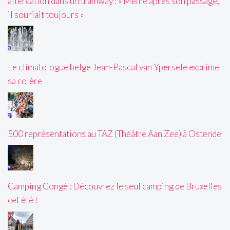
altercation dans un tramway : « Même après son passage,
il souriait toujours »
Le climatologue belge Jean-Pascal van Ypersele exprime
sa colère
500 représentations au TAZ (Théâtre Aan Zee) à Ostende
Camping Congé : Découvrez le seul camping de Bruxelles
cet été !