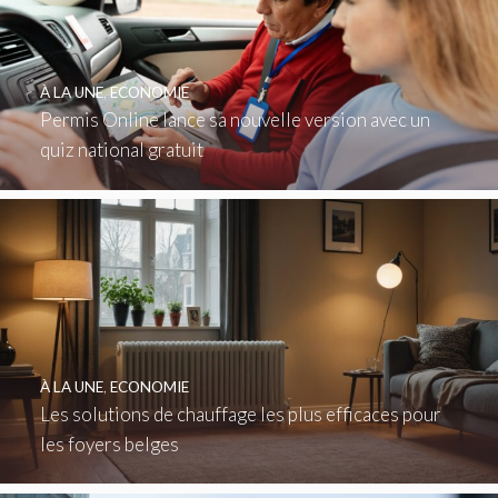
À LA UNE
,
ECONOMIE
Permis Online lance sa nouvelle version avec un
quiz national gratuit
À LA UNE
,
ECONOMIE
Les solutions de chauffage les plus efficaces pour
les foyers belges