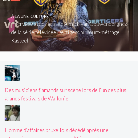
À LA UNE
,
CULTURE
Interview avec l’actrice Annick Van Couwenberghe :
de la série télévisée Dertigers au court-métrage
Kasteel
Des musiciens flamands sur scène lors de l'un des plus
grands festivals de Wallonie
Homme d'affaires bruxellois décédé après une