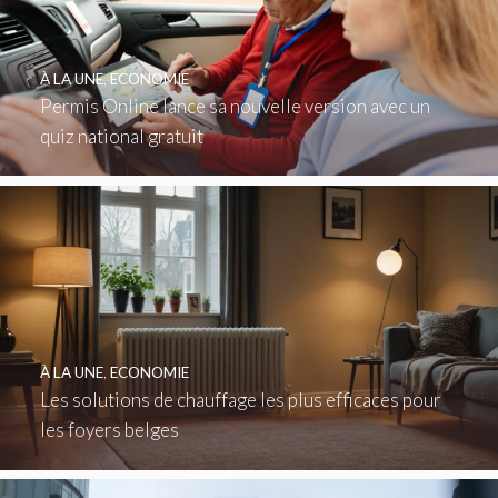
À LA UNE
,
ECONOMIE
Permis Online lance sa nouvelle version avec un
quiz national gratuit
À LA UNE
,
ECONOMIE
Les solutions de chauffage les plus efficaces pour
les foyers belges