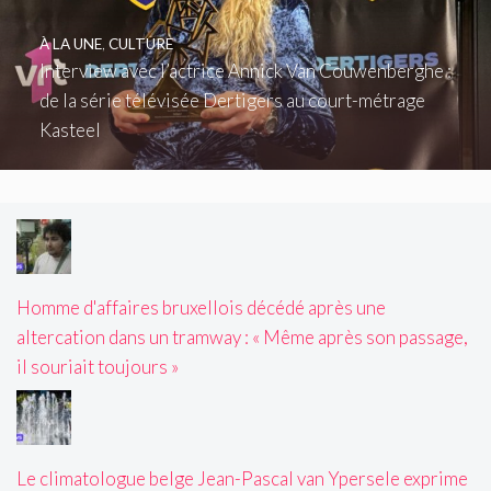
À LA UNE
,
CULTURE
Interview avec l’actrice Annick Van Couwenberghe :
de la série télévisée Dertigers au court-métrage
Kasteel
Homme d'affaires bruxellois décédé après une
altercation dans un tramway : « Même après son passage,
il souriait toujours »
Le climatologue belge Jean-Pascal van Ypersele exprime