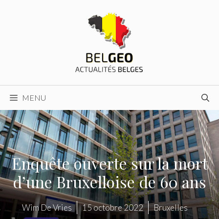
Aller
au
contenu
MENU
Enquête ouverte sur la mort
d’une Bruxelloise de 60 ans
Wim De Vries
15 octobre 2022
Bruxelles