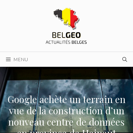
Aller
au
contenu
MENU
Google achète un terrain en
vue de la construction d’un
nouveau centre de données
en province de Hainaut