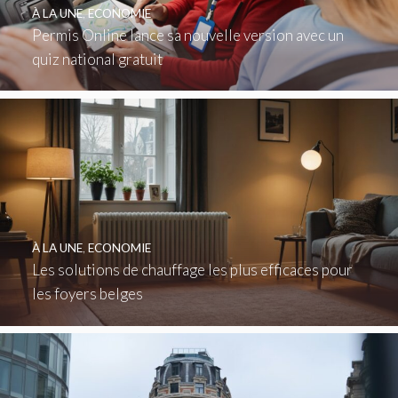
À LA UNE
,
ECONOMIE
Permis Online lance sa nouvelle version avec un
quiz national gratuit
À LA UNE
,
ECONOMIE
Les solutions de chauffage les plus efficaces pour
les foyers belges