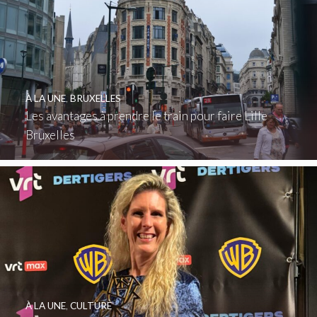
À LA UNE
,
BRUXELLES
Les avantages à prendre le train pour faire Lille
Bruxelles
À LA UNE
,
CULTURE