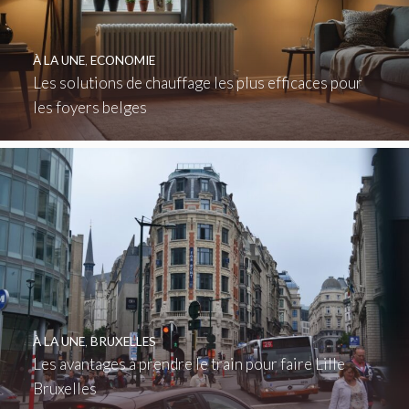
À LA UNE
,
ECONOMIE
Les solutions de chauffage les plus efficaces pour
les foyers belges
À LA UNE
,
BRUXELLES
Les avantages à prendre le train pour faire Lille
Bruxelles