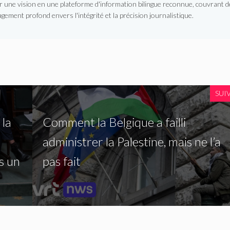
er une vision en une plateforme d'information bilingue reconnue, couvrant d
gement profond envers l'intégrité et la précision journalistique.
SUI
 la
Comment la Belgique a failli
administrer la Palestine, mais ne l’a
s un
pas fait