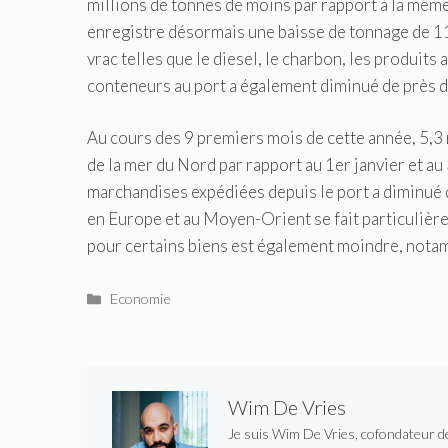
millions de tonnes de moins par rapport à la même
enregistre désormais une baisse de tonnage de 11
vrac telles que le diesel, le charbon, les produit
conteneurs au port a également diminué de près d
Au cours des 9 premiers mois de cette année, 5,3
de la mer du Nord par rapport au 1er janvier et au
marchandises expédiées depuis le port a diminué d
en Europe et au Moyen-Orient se fait particulièr
pour certains biens est également moindre, notamme
Catégories
Economie
Wim De Vries
Je suis Wim De Vries, cofondateur de 