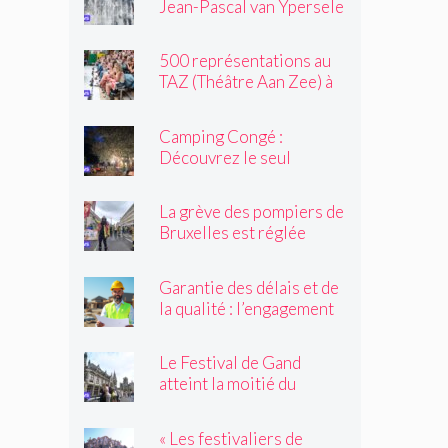
Jean-Pascal van Ypersele
toujours »
exprime sa colère
500 représentations au
TAZ (Théâtre Aan Zee) à
Ostende
Camping Congé :
Découvrez le seul
camping de Bruxelles cet
été !
La grève des pompiers de
Bruxelles est réglée
Garantie des délais et de
la qualité : l’engagement
du réseau avenir
rénovations
Le Festival de Gand
atteint la moitié du
parcours
« Les festivaliers de