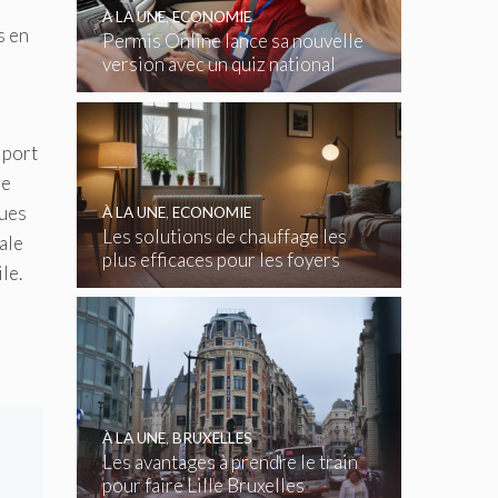
À LA UNE
,
ECONOMIE
s en
Permis Online lance sa nouvelle
version avec un quiz national
gratuit
 port
de
ques
À LA UNE
,
ECONOMIE
Les solutions de chauffage les
ale
plus efficaces pour les foyers
le.
belges
À LA UNE
,
BRUXELLES
Les avantages à prendre le train
pour faire Lille Bruxelles