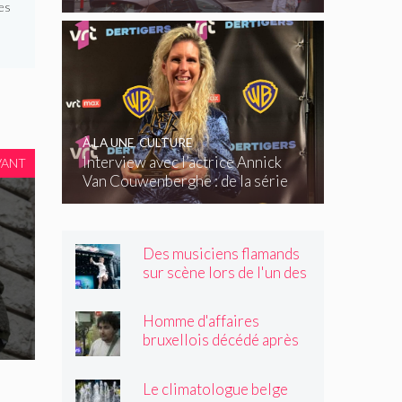
es
À LA UNE
,
CULTURE
Interview avec l’actrice Annick
VANT
Van Couwenberghe : de la série
télévisée Dertigers au court-
métrage Kasteel
Des musiciens flamands
sur scène lors de l'un des
plus grands festivals de
Wallonie
Homme d'affaires
bruxellois décédé après
une altercation dans un
tramway : « Même après
Le climatologue belge
son passage, il souriait