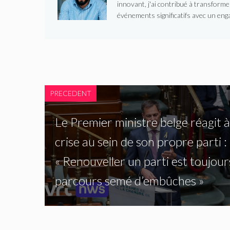
innovant, j'ai contribué à transform
événements significatifs avec un enga
PRECEDENT
Le Premier ministre belge réagit à
crise au sein de son propre parti :
« Renouveller un parti est toujour
parcours semé d’embûches »