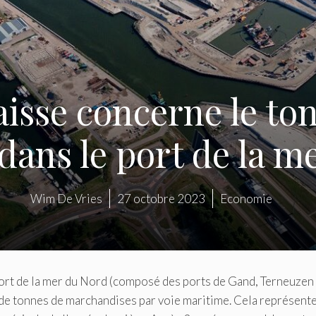
isse concerne le to
dans le port de la m
Wim De Vries
27 octobre 2023
Economie
port de la mer du Nord (composé des ports de Gand, Terneuzen
s de tonnes de marchandises par voie maritime. Cela représente