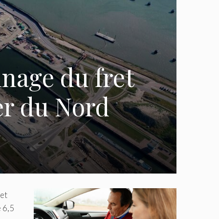
nnage du fret
er du Nord
 et
 6,5