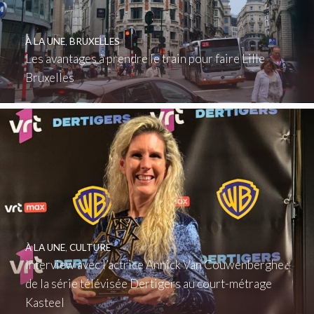
À LA UNE
,
BRUXELLES
Les avantages à prendre le train pour faire Lille
Bruxelles
À LA UNE
,
CULTURE
Interview avec l’actrice Annick Van Couwenberghe :
de la série télévisée Dertigers au court-métrage
Kasteel