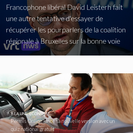
Francophone libéral David Leisterh fait
une autre tentative d'essayer de
récupérer les pourparlers de la coalition
régionale à Bruxelles sur la bonne voie
À LA UNE
,
ECONOMIE
Permis Online lance sa nouvelle version avec un
quiz national gratuit