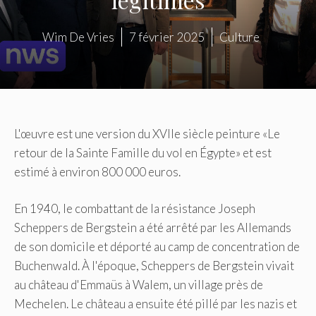
Wim De Vries
7 février 2025
Culture
L'œuvre est une version du XVIIe siècle peinture «Le
retour de la Sainte Famille du vol en Égypte» et est
estimé à environ 800 000 euros.
En 1940, le combattant de la résistance Joseph
Scheppers de Bergstein a été arrêté par les Allemands
de son domicile et déporté au camp de concentration de
Buchenwald. À l'époque, Scheppers de Bergstein vivait
au château d'Emmaüs à Walem, un village près de
Mechelen. Le château a ensuite été pillé par les nazis et