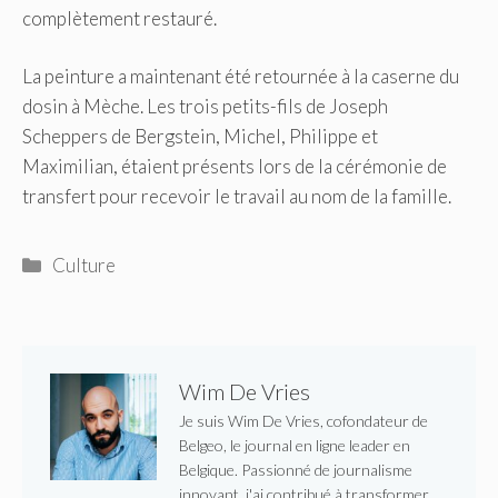
complètement restauré.
La peinture a maintenant été retournée à la caserne du
dosin à Mèche. Les trois petits-fils de Joseph
Scheppers de Bergstein, Michel, Philippe et
Maximilian, étaient présents lors de la cérémonie de
transfert pour recevoir le travail au nom de la famille.
Catégories
Culture
Wim De Vries
Je suis Wim De Vries, cofondateur de
Belgeo, le journal en ligne leader en
Belgique. Passionné de journalisme
innovant, j'ai contribué à transformer