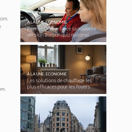
gom.
À LA UNE
,
ECONOMIE
e
Permis Online lance sa nouvelle
version avec un quiz national
gratuit
À LA UNE
,
ECONOMIE
Les solutions de chauffage les
plus efficaces pour les foyers
om.
belges