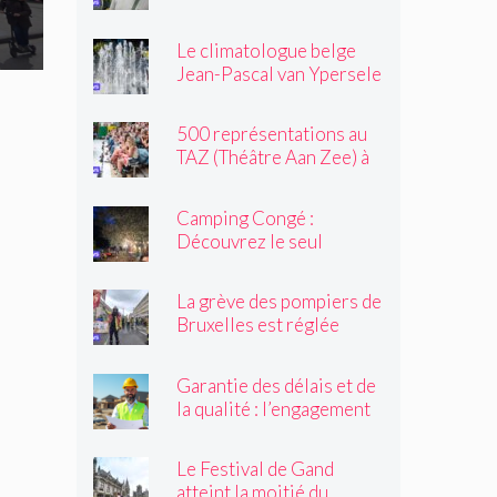
une altercation dans un
tramway : « Même après
Le climatologue belge
son passage, il souriait
Jean-Pascal van Ypersele
toujours »
exprime sa colère
500 représentations au
TAZ (Théâtre Aan Zee) à
Ostende
Camping Congé :
Découvrez le seul
camping de Bruxelles cet
été !
La grève des pompiers de
Bruxelles est réglée
Garantie des délais et de
la qualité : l’engagement
du réseau avenir
rénovations
Le Festival de Gand
atteint la moitié du