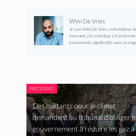
Wim De Vries
Je suis Wim De Vries, cofondateur de 
innovant, j'ai contribué à transform
événements significatifs avec un enga
PRECEDENT
Des militants pour le climat
demandent au tribunal d’obliger l
gouvernement à réduire les gaz à