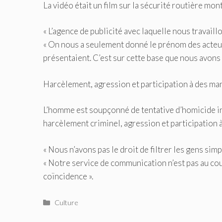
La vidéo était un film sur la sécurité routière m
« L’agence de publicité avec laquelle nous travail
« On nous a seulement donné le prénom des acteurs
présentaient. C’est sur cette base que nous avons c
Harcèlement, agression et participation à des man
L’homme est soupçonné de tentative d’homicide inv
harcèlement criminel, agression et participation à
« Nous n’avons pas le droit de filtrer les gens si
« Notre service de communication n’est pas au co
coïncidence ».
Catégories
Culture