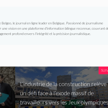
Belgeo, le journal en ligne leader en Belgique. Passionné de journalisme
er une vision en une plateforme d'information bilingue reconnue, couvrant d
gement profond envers l'intégrité et la précision journalistique.
SUI
L’industrie de la construction relève
e
un défi face à l’exode massif de
travailleurs vers les Jeux olympique