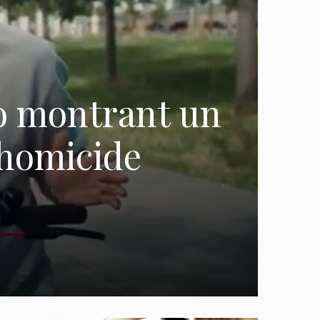
éo montrant un
’homicide