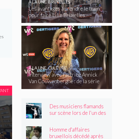
À LA UNE
,
BRUXELLES
Les avantages à prendre le train
pour faire Lille Bruxelles
es
À LA UNE
,
CULTURE
Interview avec l’actrice Annick
Van Couwenberghe : de la série
télévisée Dertigers au court-
VANT
métrage Kasteel
Des musiciens flamands
sur scène lors de l'un des
plus grands festivals de
Wallonie
Homme d'affaires
s
bruxellois décédé après