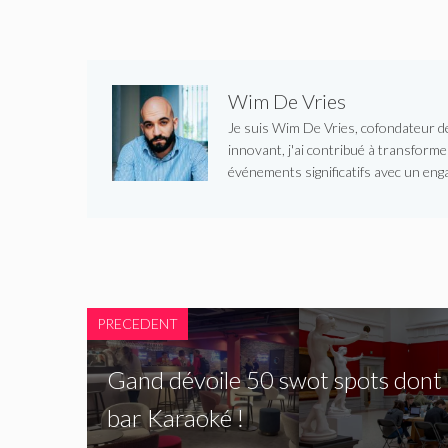
Wim De Vries
Je suis Wim De Vries, cofondateur de 
innovant, j'ai contribué à transform
événements significatifs avec un enga
PRECEDENT
Gand dévoile 50 swot spots dont
bar Karaoké !