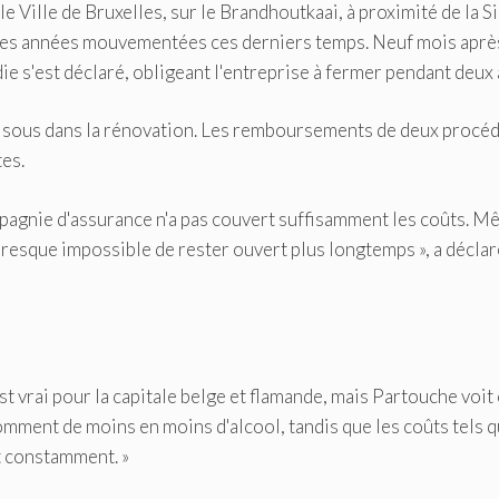
Ville de Bruxelles, sur le Brandhoutkaai, à proximité de la Si
u des années mouvementées ces derniers temps. Neuf mois après
e s'est déclaré, obligeant l'entreprise à fermer pendant deux 
s sous dans la rénovation. Les remboursements de deux procé
tes.
pagnie d'assurance n'a pas couvert suffisamment les coûts. 
 presque impossible de rester ouvert plus longtemps », a déclar
st vrai pour la capitale belge et flamande, mais Partouche voit 
omment de moins en moins d'alcool, tandis que les coûts tels q
nt constamment. »