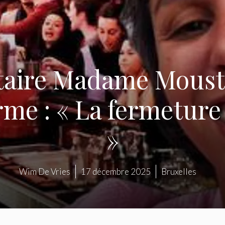
taire Madame Mousta
rme : « La fermetur
»
Wim De Vries
17 décembre 2025
Bruxelles