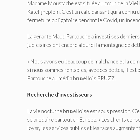
Madame Moustache est située au cœur de la Vieille 
Katelijneplein. C'est un café dansant qui a conn
fermeture obligatoire pendant le Covid, un incendi
La gérante Maud Partouche a investi ses dernier
judiciaires ont encore alourdi la montagne de det
« Nous avons eu beaucoup de malchance et la com
si nous sommes rentables, avec ces dettes, il est
Partouche au média bruxellois BRUZZ.
Recherche d'investisseurs
La vie nocturne bruxelloise est sous pression. C'e
se produire partout en Europe. « Les clients cons
loyer, les services publics et les taxes augmente