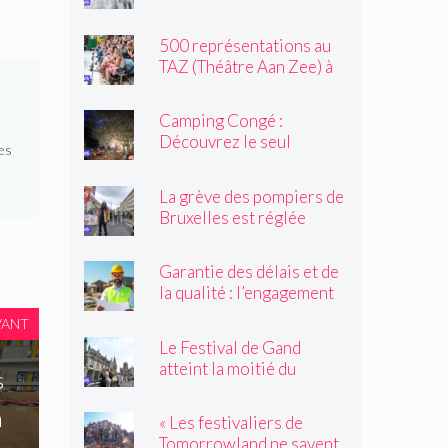
exprime sa colère
500 représentations au
TAZ (Théâtre Aan Zee) à
Ostende
Camping Congé :
Découvrez le seul
es
camping de Bruxelles cet
été !
La grève des pompiers de
Bruxelles est réglée
Garantie des délais et de
la qualité : l’engagement
du réseau avenir
VANT
rénovations
Le Festival de Gand
atteint la moitié du
s
parcours
n
« Les festivaliers de
Tomorrowland ne savent