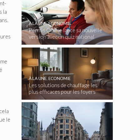
nt-
 la
ans.
À LA UNE
,
ECONOMIE
Permis Online lance sa nouvelle
dures
version avec un quiz national
gratuit
Même
é
À LA UNE
,
ECONOMIE
Les solutions de chauffage les
plus efficaces pour les foyers
belges
cela
ue le