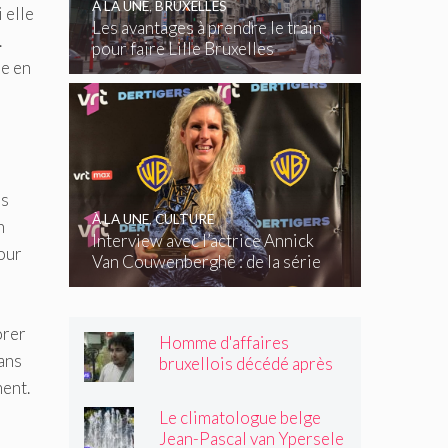
À LA UNE
,
BRUXELLES
 elle
Les avantages à prendre le train
.
pour faire Lille Bruxelles
e en
us
À LA UNE
,
CULTURE
n
Interview avec l’actrice Annick
pour
Van Couwenberghe : de la série
télévisée Dertigers au court-
métrage Kasteel
orer
Homme d'affaires
dans
bruxellois décédé après
une altercation dans un
ment.
tramway : « Même après
Le climatologue belge
son passage, il souriait
Jean-Pascal van Ypersele
toujours »