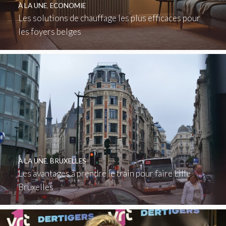
À LA UNE
,
ECONOMIE
Les solutions de chauffage les plus efficaces pour
les foyers belges
À LA UNE
,
BRUXELLES
Les avantages à prendre le train pour faire Lille
Bruxelles