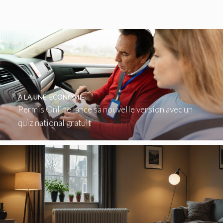
À LA UNE
,
ECONOMIE
Permis Online lance sa nouvelle version avec un
quiz national gratuit