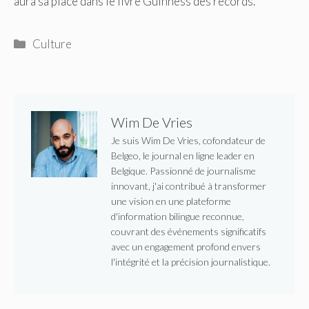
aura sa place dans le livre Guinness des records.
Catégories
Culture
Wim De Vries
Je suis Wim De Vries, cofondateur de
Belgeo, le journal en ligne leader en
Belgique. Passionné de journalisme
innovant, j'ai contribué à transformer
une vision en une plateforme
d'information bilingue reconnue,
couvrant des événements significatifs
avec un engagement profond envers
l'intégrité et la précision journalistique.