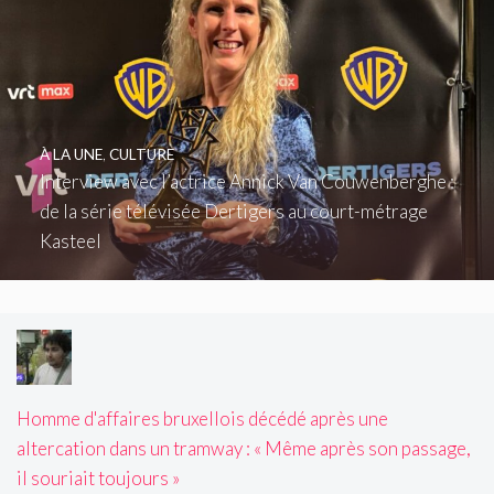
À LA UNE
,
CULTURE
Interview avec l’actrice Annick Van Couwenberghe :
de la série télévisée Dertigers au court-métrage
Kasteel
Homme d'affaires bruxellois décédé après une
altercation dans un tramway : « Même après son passage,
il souriait toujours »