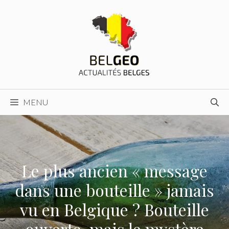
Aller
au
contenu
MENU
Le plus ancien « message
dans une bouteille » jamais
vu en Belgique ? Bouteille
ouverte, mais le mystère