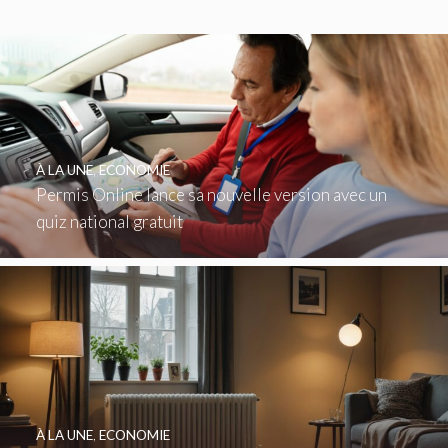
À LA UNE
,
ECONOMIE
Permis Online lance sa nouvelle version avec un
quiz national gratuit
À LA UNE
,
ECONOMIE