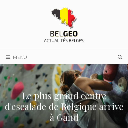
Aller
au
contenu
MENU
Le plus grand centre
d'escalade de Belgique arrive
à Gand