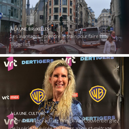
À LA UNE
,
BRUXELLES
Les avantages à prendre le train pour faire Lille
Bruxelles
À LA UNE
,
CULTURE
Interview avec l’actrice Annick Van Couwenberghe :
de la série télévisée Dertigers au court-métrage