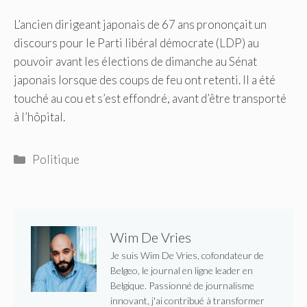
L’ancien dirigeant japonais de 67 ans prononçait un
discours pour le Parti libéral démocrate (LDP) au
pouvoir avant les élections de dimanche au Sénat
japonais lorsque des coups de feu ont retenti. Il a été
touché au cou et s’est effondré, avant d’être transporté
à l’hôpital.
Catégories
Politique
Wim De Vries
Je suis Wim De Vries, cofondateur de
Belgeo, le journal en ligne leader en
Belgique. Passionné de journalisme
innovant, j'ai contribué à transformer