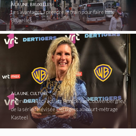
À LA UNE
,
BRUXELLES
Les avantages à prendre le train pour faire Lille
Bruxelles
À LA UNE
,
CULTURE
Interview avec l’actrice Annick Van Couwenberghe :
de la série télévisée Dertigers au court-métrage
Kasteel