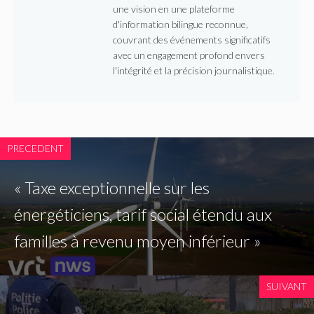
une vision en une plateforme
d'information bilingue reconnue,
couvrant des événements significatifs
avec un engagement profond envers
l'intégrité et la précision journalistique.
PRECEDENT
« Taxe exceptionnelle sur les
énergéticiens, tarif social étendu aux
familles à revenu moyen inférieur »
SUIVANT