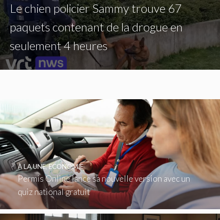
Le chien policier Sammy trouve 67
paquets contenant de la drogue en
seulement 4 heures
À LA UNE
,
ECONOMIE
Permis Online lance sa nouvelle version avec un
quiz national gratuit