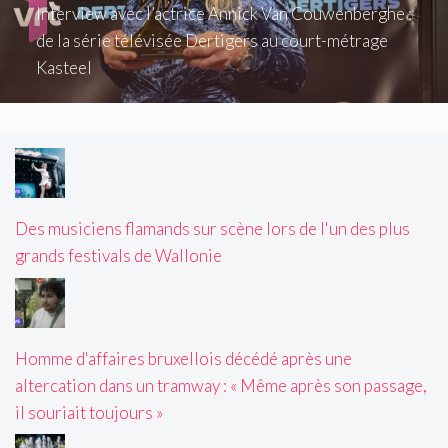
Interview avec l’actrice Annick Van Couwenberghe :
de la série télévisée Dertigers au court-métrage
Kasteel
Des musiciens flamands sur scène lors de l'un des plus
grands festivals de Wallonie
Homme d'affaires bruxellois décédé après une
altercation dans un tramway : « Même après son passage,
il souriait toujours »