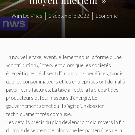
Wim De Vries
2 septembre 2022
Economie
La nouvelle taxe, éventuellement sous la forme d’une
«contribution», intervient alors que les sociétés
énergétiques réalisent d’importants bénéfices, tandis
que les consommateurs et les entreprises ont du mal à
payer leurs factures. La taxe affectera la plupart des
producteurs et fournisseurs d’énergie.
Le
gouvernement admet qu’il s’agit d’un dossier
techniquement très complexe.
Les détails précis du plan deviendront clairs vers la fin
du mois de septembre, alors que les partenaires de la