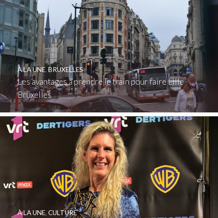
À LA UNE
,
BRUXELLES
Les avantages à prendre le train pour faire Lille
Bruxelles
À LA UNE
,
CULTURE