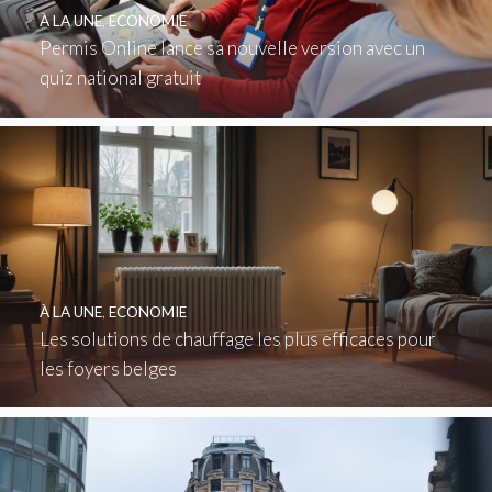
À LA UNE
,
ECONOMIE
Permis Online lance sa nouvelle version avec un
quiz national gratuit
À LA UNE
,
ECONOMIE
Les solutions de chauffage les plus efficaces pour
les foyers belges