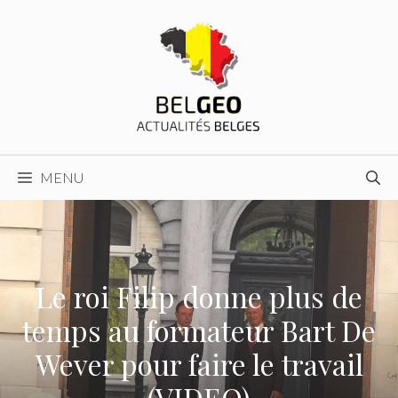
Aller
au
contenu
MENU
Le roi Filip donne plus de
temps au formateur Bart De
Wever pour faire le travail
(VIDEO)