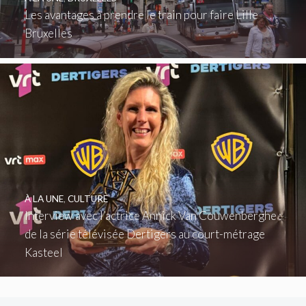
Les avantages à prendre le train pour faire Lille
Bruxelles
À LA UNE
,
CULTURE
Interview avec l’actrice Annick Van Couwenberghe :
de la série télévisée Dertigers au court-métrage
Kasteel