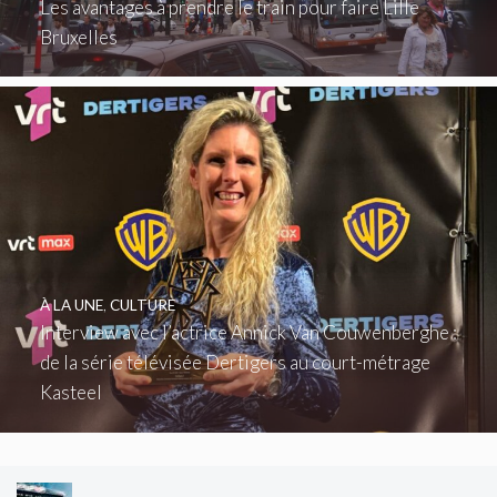
Les avantages à prendre le train pour faire Lille
Bruxelles
À LA UNE
,
CULTURE
Interview avec l’actrice Annick Van Couwenberghe :
de la série télévisée Dertigers au court-métrage
Kasteel