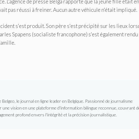
e. L'agence de presse Belga rapporte que la jeune fille était e
ait pas réussi à freiner. Aucun autre véhicule n'était impliqué.
ccident s'est produit. Son père s'est précipité sur les lieux lors
harles Spapens (socialiste francophone) s'est également rendu
famille.
Belgeo, le journal en ligne leader en Belgique. Passionné de journalisme
er une vision en une plateforme d'information bilingue reconnue, couvrant d
gement profond envers l'intégrité et la précision journalistique.