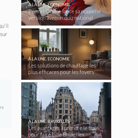
n
À LA UNE
,
ECONOMIE
Permis Online lance sa nouvelle
version avec un quiz national
gratuit
qu'il
 sur
À LA UNE
,
ECONOMIE
Les solutions de chauffage les
plus efficaces pour les foyers
belges
es
À LA UNE
,
BRUXELLES
Les avantages à prendre le train
pour faire Lille Bruxelles