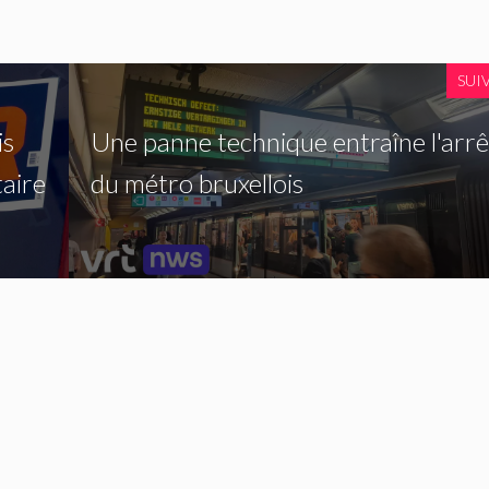
SUI
is
Une panne technique entraîne l'arrê
taire
du métro bruxellois