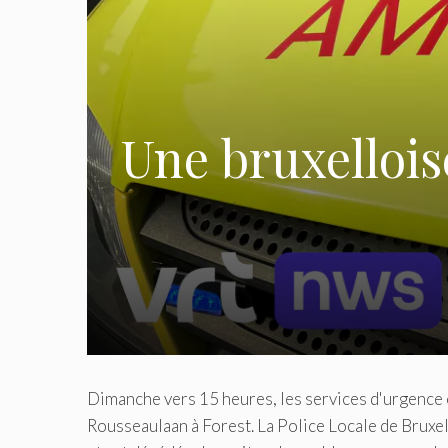
Une bruxellois
Dimanche vers 15 heures, les services d'urgence o
Rousseaulaan à Forest. La Police Locale de Bruxel