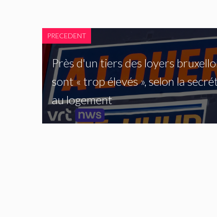
PRECEDENT
Près d'un tiers des loyers bruxello
sont « trop ​​élevés », selon la secré
au logement