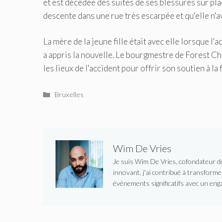
et est décédée des suites de ses blessures sur plac
descente dans une rue très escarpée et qu'elle n'av
La mère de la jeune fille était avec elle lorsque l'a
a appris la nouvelle. Le bourgmestre de Forest C
les lieux de l'accident pour offrir son soutien à la 
Catégories
Bruxelles
Wim De Vries
Je suis Wim De Vries, cofondateur de 
innovant, j'ai contribué à transform
événements significatifs avec un enga