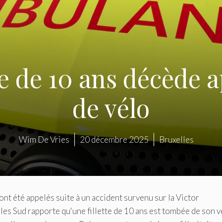
e de 10 ans décède 
de vélo
Wim De Vries
20 décembre 2025
Bruxelles
nt été appelés suite à un accident survenu sur la Victor
les Sud rapporte qu'une fillette de 10 ans est tombée de son v