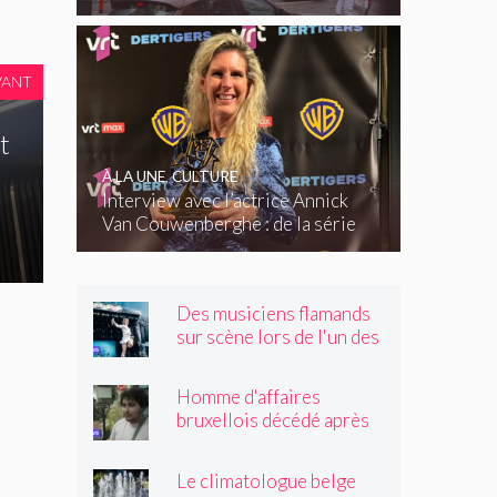
VANT
t
À LA UNE
,
CULTURE
Interview avec l’actrice Annick
Van Couwenberghe : de la série
télévisée Dertigers au court-
métrage Kasteel
Des musiciens flamands
sur scène lors de l'un des
plus grands festivals de
Wallonie
Homme d'affaires
bruxellois décédé après
une altercation dans un
tramway : « Même après
Le climatologue belge
son passage, il souriait