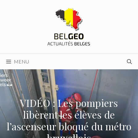
Aller
au
contenu
MENU
VIDÉO : Les pompiers
libèrent les élèves de
l’ascenseur bloqué du métro
bruxellois