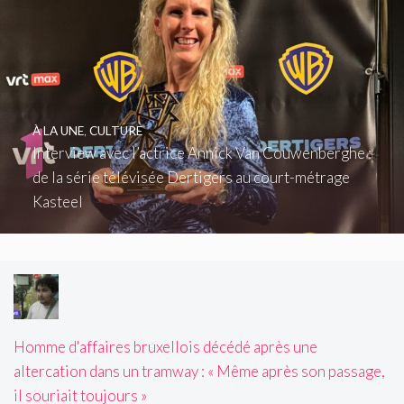
À LA UNE
,
CULTURE
Interview avec l’actrice Annick Van Couwenberghe :
de la série télévisée Dertigers au court-métrage
Kasteel
Homme d'affaires bruxellois décédé après une
altercation dans un tramway : « Même après son passage,
il souriait toujours »