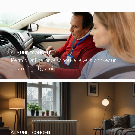
À LA UNE
,
ECONOMIE
Permis Online lance sa nouvelle version avec un
quiz national gratuit
À LA UNE
,
ECONOMIE