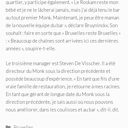
quartier, y participe également. « Le Roskam reste mon
bébé et je ne le lâcherai jamais, mais j'ai déjà tenu le bar
au tout premier Monk. Maintenant, je peux être maman
de la nouvelle équipe du bar », déclare Bruyninckx. Son
souhait : faire en sorte que « Bruxelles reste Bruxelles »
: « Beaucoup de chaînes sont arrivées ici ces dernières
années », soupire-t-elle.
Le troisième manager est Steven De Visscher. Il a été
directeur du Monk sous la direction précédente et
possède beaucoup d'expérience. « En tant que fils d'une
vraie famille de restauration, je retourne à mes racines.
En tant que gérant de longue date du Monk sous la
direction précédente, je sais aussi où nous pouvons
nous améliorer, dans les coulisses et au bar », dit-il. dit.
Catégories
Bruxelles