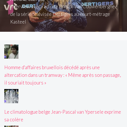
Interview avec l’actrice Annick Van Couwenberghe :
de la série télévisée Dertigers au court-métrage
Kasteel
Homme d'affaires bruxellois décédé après une
altercation dans un tramway : « Même après son passage,
il souriait toujours »
Le climatologue belge Jean-Pascal van Ypersele exprime
sa colère