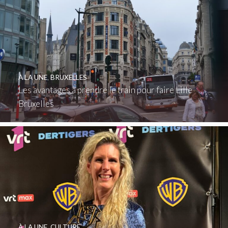
À LA UNE
,
BRUXELLES
Les avantages à prendre le train pour faire Lille
Bruxelles
À LA UNE
,
CULTURE