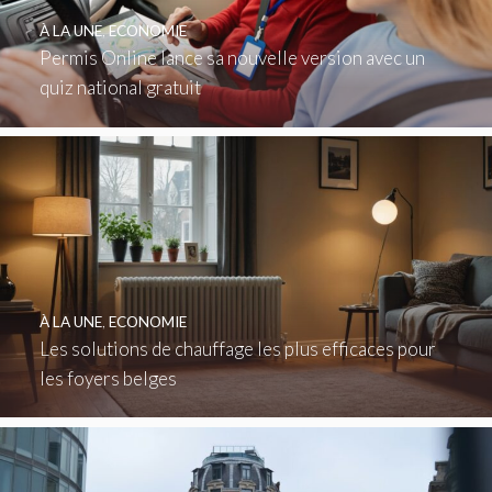
À LA UNE
,
ECONOMIE
Permis Online lance sa nouvelle version avec un
quiz national gratuit
À LA UNE
,
ECONOMIE
Les solutions de chauffage les plus efficaces pour
les foyers belges