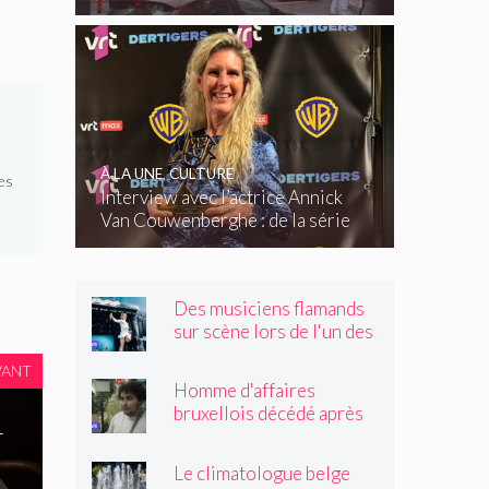
À LA UNE
,
CULTURE
es
Interview avec l’actrice Annick
Van Couwenberghe : de la série
télévisée Dertigers au court-
métrage Kasteel
Des musiciens flamands
sur scène lors de l'un des
plus grands festivals de
VANT
Wallonie
Homme d'affaires
bruxellois décédé après
-
une altercation dans un
tramway : « Même après
Le climatologue belge
son passage, il souriait