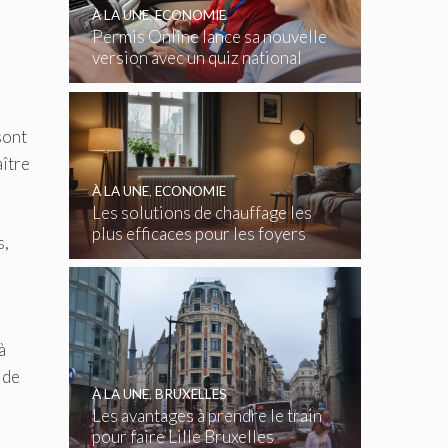
À LA UNE
,
ECONOMIE
Permis Online lance sa nouvelle
version avec un quiz national
gratuit
sont
aître
À LA UNE
,
ECONOMIE
Les solutions de chauffage les
plus efficaces pour les foyers
s,
belges
à
 de
À LA UNE
,
BRUXELLES
Les avantages à prendre le train
pour faire Lille Bruxelles