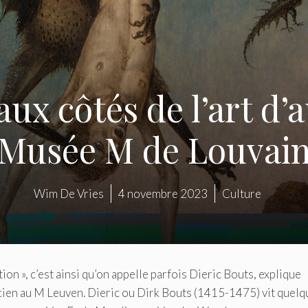
aux côtés de l’art d’
Musée M de Louvai
Wim De Vries
4 novembre 2023
Culture
ion », c’est ainsi qu’on appelle parfois Dieric Bouts, explique
cien au M Leuven. Dieric ou Dirk Bouts (1415-1475) vit quelq