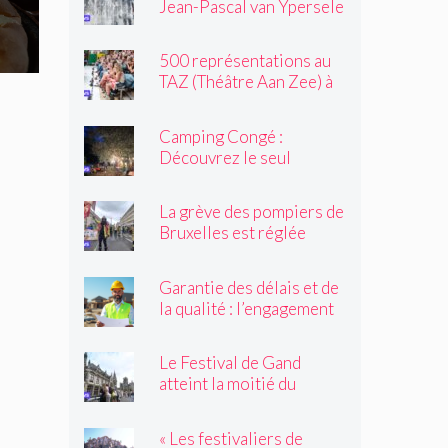
Jean-Pascal van Ypersele
toujours »
exprime sa colère
500 représentations au
TAZ (Théâtre Aan Zee) à
Ostende
Camping Congé :
Découvrez le seul
camping de Bruxelles cet
été !
La grève des pompiers de
Bruxelles est réglée
Garantie des délais et de
la qualité : l’engagement
du réseau avenir
rénovations
Le Festival de Gand
atteint la moitié du
parcours
« Les festivaliers de