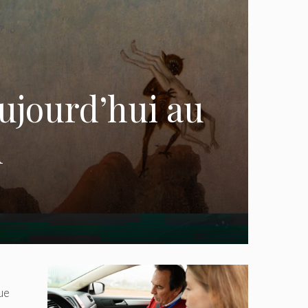
aujourd’hui au
n
ue