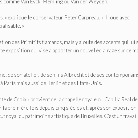
nus comme Van Eyck, Memling ou Van der Weyden.
s. » explique le conservateur Peter Carpreau, « Il joue avec
alisable. »
ion des Primitifs flamands, mais y ajoute des accents qui lui 
e exposition qui vise à apporter un nouvel éclairage sur ce m
 de son atelier, de son fils Albrecht et de ses contemporain
 Paris mais aussi de Berlin et des Etats-Unis.
nte de Croix » provient de la chapelle royale ou Capilla Real de
 la première fois depuis cinq siècles et, après son exposition 
tut royal du patrimoine artistique de Bruxelles. C’est un travail