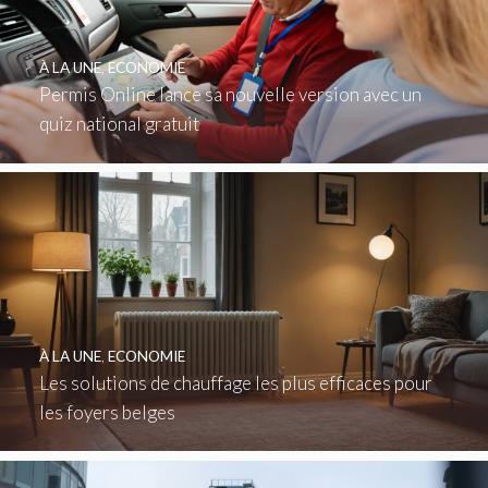
À LA UNE
,
ECONOMIE
Permis Online lance sa nouvelle version avec un
quiz national gratuit
À LA UNE
,
ECONOMIE
Les solutions de chauffage les plus efficaces pour
les foyers belges