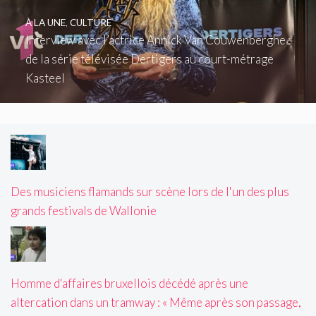
À LA UNE
,
CULTURE
Interview avec l’actrice Annick Van Couwenberghe :
de la série télévisée Dertigers au court-métrage
Kasteel
Des musiciens flamands sur scène lors de l'un des plus
grands festivals de Wallonie
Homme d'affaires bruxellois décédé après une
altercation dans un tramway : « Même après son passage,