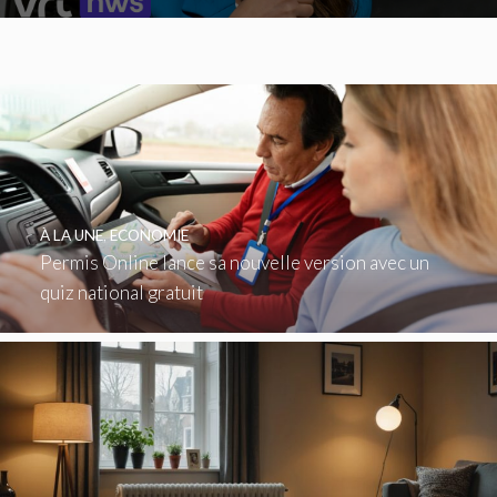
À LA UNE
,
ECONOMIE
Permis Online lance sa nouvelle version avec un
quiz national gratuit