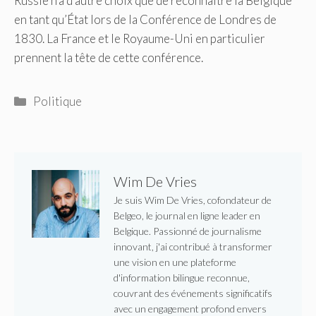
Russie n’a d’autre choix que de reconnaître la Belgique
en tant qu’État lors de la Conférence de Londres de
1830. La France et le Royaume-Uni en particulier
prennent la tête de cette conférence.
Catégories
Politique
Wim De Vries
Je suis Wim De Vries, cofondateur de
Belgeo, le journal en ligne leader en
Belgique. Passionné de journalisme
innovant, j'ai contribué à transformer
une vision en une plateforme
d'information bilingue reconnue,
couvrant des événements significatifs
avec un engagement profond envers